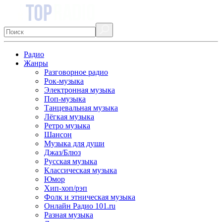
Радио
Жанры
Разговорное радио
Рок-музыка
Электронная музыка
Поп-музыка
Танцевальная музыка
Лёгкая музыка
Ретро музыка
Шансон
Музыка для души
Джаз/Блюз
Русская музыка
Классическая музыка
Юмор
Хип-хоп/рэп
Фолк и этническая музыка
Онлайн Радио 101.ru
Разная музыка