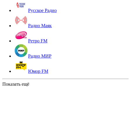
Русское Радио
Радио Маяк
Ретро FM
Радио МИР
Юмор FM
Показать ещё