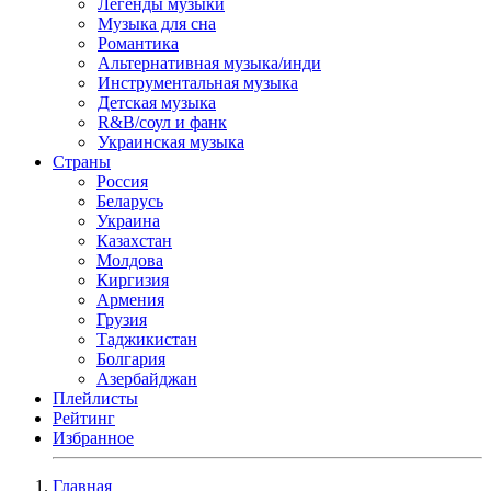
Легенды музыки
Музыка для сна
Романтика
Альтернативная музыка/инди
Инструментальная музыка
Детская музыка
R&B/cоул и фанк
Украинская музыка
Страны
Россия
Беларусь
Украина
Казахстан
Молдова
Киргизия
Армения
Грузия
Таджикистан
Болгария
Азербайджан
Плейлисты
Рейтинг
Избранное
Главная