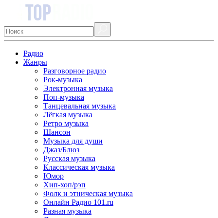
Радио
Жанры
Разговорное радио
Рок-музыка
Электронная музыка
Поп-музыка
Танцевальная музыка
Лёгкая музыка
Ретро музыка
Шансон
Музыка для души
Джаз/Блюз
Русская музыка
Классическая музыка
Юмор
Хип-хоп/рэп
Фолк и этническая музыка
Онлайн Радио 101.ru
Разная музыка