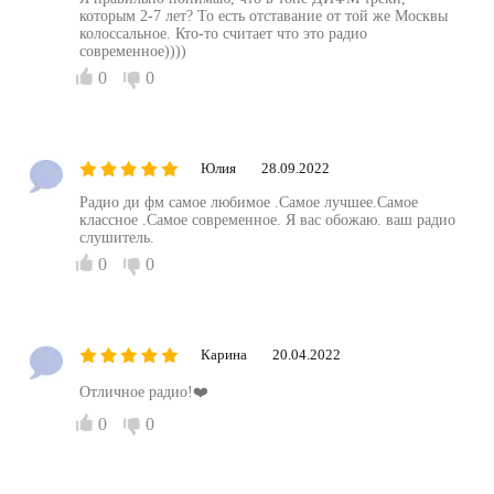
которым 2-7 лет? То есть отставание от той же Москвы
колоссальное. Кто-то считает что это радио
современное))))
0
0
Юлия
28.09.2022
Радио ди фм самое любимое .Самое лучшее.Самое
классное .Самое современное. Я вас обожаю. ваш радио
слушитель.
0
0
Карина
20.04.2022
Отличное радио!❤️
0
0