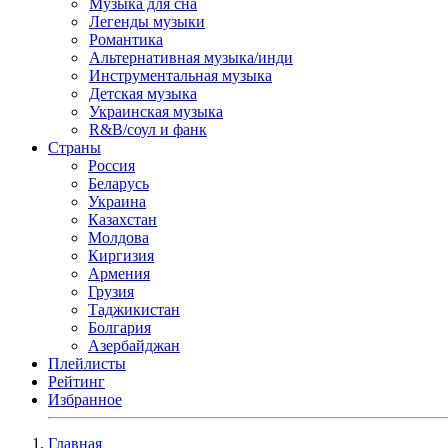
Музыка для сна
Легенды музыки
Романтика
Альтернативная музыка/инди
Инструментальная музыка
Детская музыка
Украинская музыка
R&B/cоул и фанк
Страны
Россия
Беларусь
Украина
Казахстан
Молдова
Киргизия
Армения
Грузия
Таджикистан
Болгария
Азербайджан
Плейлисты
Рейтинг
Избранное
Главная