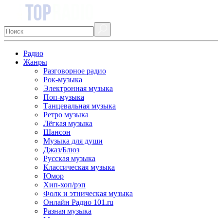
Радио
Жанры
Разговорное радио
Рок-музыка
Электронная музыка
Поп-музыка
Танцевальная музыка
Ретро музыка
Лёгкая музыка
Шансон
Музыка для души
Джаз/Блюз
Русская музыка
Классическая музыка
Юмор
Хип-хоп/рэп
Фолк и этническая музыка
Онлайн Радио 101.ru
Разная музыка