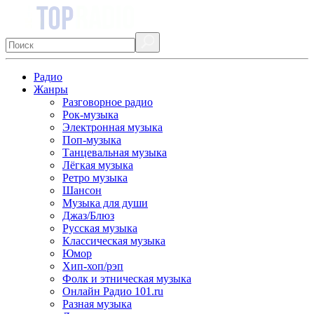
Радио
Жанры
Разговорное радио
Рок-музыка
Электронная музыка
Поп-музыка
Танцевальная музыка
Лёгкая музыка
Ретро музыка
Шансон
Музыка для души
Джаз/Блюз
Русская музыка
Классическая музыка
Юмор
Хип-хоп/рэп
Фолк и этническая музыка
Онлайн Радио 101.ru
Разная музыка