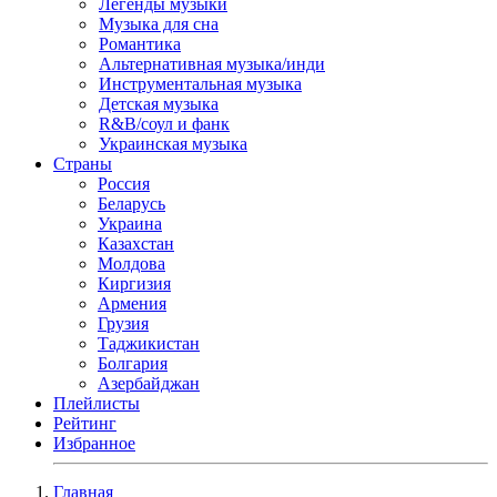
Легенды музыки
Музыка для сна
Романтика
Альтернативная музыка/инди
Инструментальная музыка
Детская музыка
R&B/cоул и фанк
Украинская музыка
Страны
Россия
Беларусь
Украина
Казахстан
Молдова
Киргизия
Армения
Грузия
Таджикистан
Болгария
Азербайджан
Плейлисты
Рейтинг
Избранное
Главная