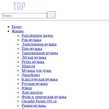
Радио
Жанры
Разговорное радио
Рок-музыка
Электронная музыка
Поп-музыка
Танцевальная музыка
Лёгкая музыка
Ретро музыка
Шансон
Музыка для души
Джаз/Блюз
Классическая музыка
Русская музыка
Юмор
Хип-хоп/рэп
Фолк и этническая музыка
Онлайн Радио 101.ru
Разная музыка