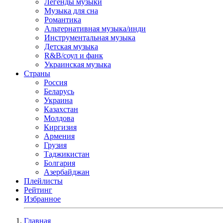
Легенды музыки
Музыка для сна
Романтика
Альтернативная музыка/инди
Инструментальная музыка
Детская музыка
R&B/cоул и фанк
Украинская музыка
Страны
Россия
Беларусь
Украина
Казахстан
Молдова
Киргизия
Армения
Грузия
Таджикистан
Болгария
Азербайджан
Плейлисты
Рейтинг
Избранное
Главная