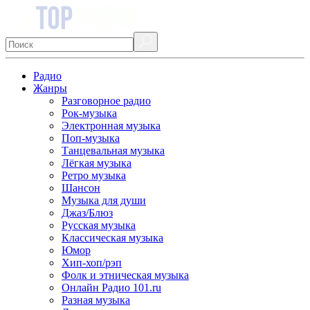
Радио
Жанры
Разговорное радио
Рок-музыка
Электронная музыка
Поп-музыка
Танцевальная музыка
Лёгкая музыка
Ретро музыка
Шансон
Музыка для души
Джаз/Блюз
Русская музыка
Классическая музыка
Юмор
Хип-хоп/рэп
Фолк и этническая музыка
Онлайн Радио 101.ru
Разная музыка