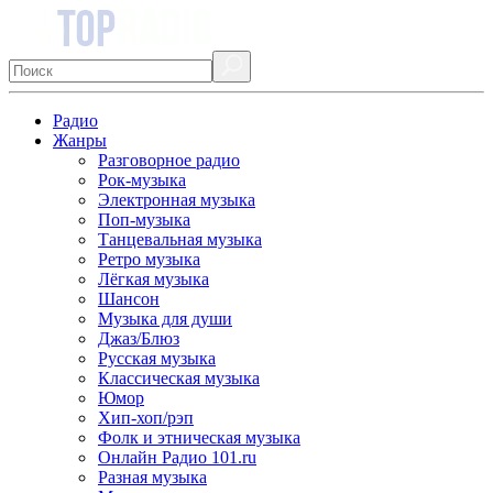
Радио
Жанры
Разговорное радио
Рок-музыка
Электронная музыка
Поп-музыка
Танцевальная музыка
Ретро музыка
Лёгкая музыка
Шансон
Музыка для души
Джаз/Блюз
Русская музыка
Классическая музыка
Юмор
Хип-хоп/рэп
Фолк и этническая музыка
Онлайн Радио 101.ru
Разная музыка