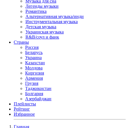
Музыка для сна
Легенды музыки
Романтика
Альтернативная музыка/инди
Инструментальная музыка
Детская музыка
Украинская музыка
R&B/cоул и фанк
Страны
Россия
Беларусь
Украина
Казахстан
Молдова
Киргизия
Армения
Грузия
Таджикистан
Болгария
Азербайджан
Плейлисты
Рейтинг
Избранное
Главная