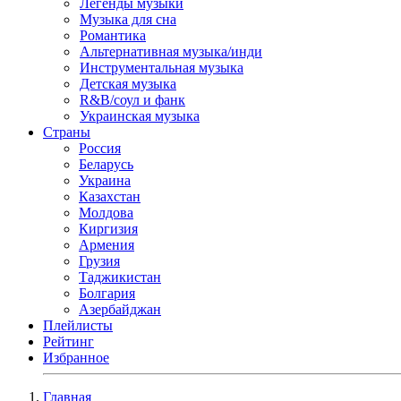
Легенды музыки
Музыка для сна
Романтика
Альтернативная музыка/инди
Инструментальная музыка
Детская музыка
R&B/cоул и фанк
Украинская музыка
Страны
Россия
Беларусь
Украина
Казахстан
Молдова
Киргизия
Армения
Грузия
Таджикистан
Болгария
Азербайджан
Плейлисты
Рейтинг
Избранное
Главная