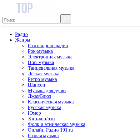
Радио
Жанры
Разговорное радио
Рок-музыка
Электронная музыка
Поп-музыка
Танцевальная музыка
Лёгкая музыка
Ретро музыка
Шансон
Музыка для души
Джаз/Блюз
Классическая музыка
Русская музыка
Юмор
Хип-хоп/рэп
Фолк и этническая музыка
Онлайн Радио 101.ru
Разная музыка