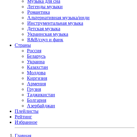
Музыка для сна
Легенды музыки
Романтика
Альтернативная музыка/инди
Инструментальная музыка
Детская музыка
Украинская музыка
R&B/cоул и фанк
Страны
Россия
Беларусь
Украина
Казахстан
Молдова
Киргизия
Армения
Грузия
Таджикистан
Болгария
Азербайджан
Плейлисты
Рейтинг
Избранное
Главная