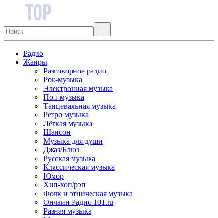
Радио
Жанры
Разговорное радио
Рок-музыка
Электронная музыка
Поп-музыка
Танцевальная музыка
Ретро музыка
Лёгкая музыка
Шансон
Музыка для души
Джаз/Блюз
Русская музыка
Классическая музыка
Юмор
Хип-хоп/рэп
Фолк и этническая музыка
Онлайн Радио 101.ru
Разная музыка