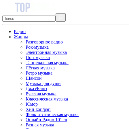
Радио
Жанры
Разговорное радио
Рок-музыка
Электронная музыка
Поп-музыка
Танцевальная музыка
Лёгкая музыка
Ретро музыка
Шансон
Музыка для души
Джаз/Блюз
Русская музыка
Классическая музыка
Юмор
Хип-хоп/рэп
Фолк и этническая музыка
Онлайн Радио 101.ru
Разная музыка