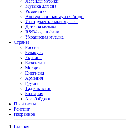
Легенды музыки
Музыка для сна
Романтика
Альтернативная музыка/инди
Инструментальная музыка
Детская музыка
R&B/cоул и фанк
Украинская музыка
Страны
Россия
Беларусь
Украина
Казахстан
Молдова
Киргизия
Армения
Грузия
Таджикистан
Болгария
Азербайджан
Плейлисты
Рейтинг
Избранное
Главная