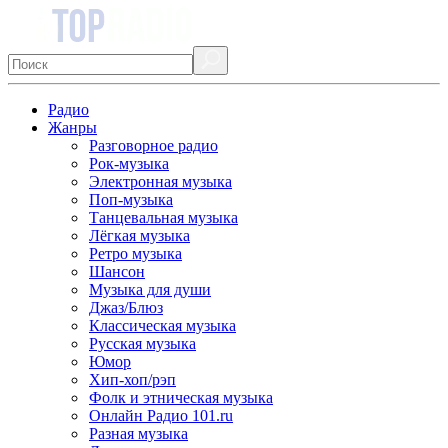
Радио
Жанры
Разговорное радио
Рок-музыка
Электронная музыка
Поп-музыка
Танцевальная музыка
Лёгкая музыка
Ретро музыка
Шансон
Музыка для души
Джаз/Блюз
Классическая музыка
Русская музыка
Юмор
Хип-хоп/рэп
Фолк и этническая музыка
Онлайн Радио 101.ru
Разная музыка