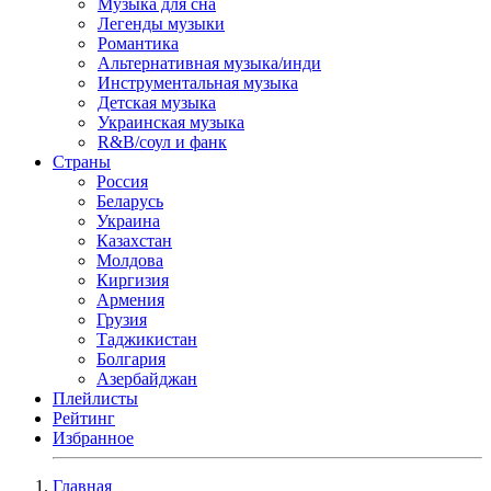
Музыка для сна
Легенды музыки
Романтика
Альтернативная музыка/инди
Инструментальная музыка
Детская музыка
Украинская музыка
R&B/cоул и фанк
Страны
Россия
Беларусь
Украина
Казахстан
Молдова
Киргизия
Армения
Грузия
Таджикистан
Болгария
Азербайджан
Плейлисты
Рейтинг
Избранное
Главная