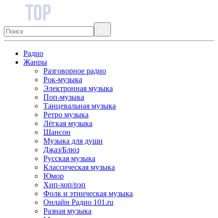
Радио
Жанры
Разговорное радио
Рок-музыка
Электронная музыка
Поп-музыка
Танцевальная музыка
Ретро музыка
Лёгкая музыка
Шансон
Музыка для души
Джаз/Блюз
Русская музыка
Классическая музыка
Юмор
Хип-хоп/рэп
Фолк и этническая музыка
Онлайн Радио 101.ru
Разная музыка