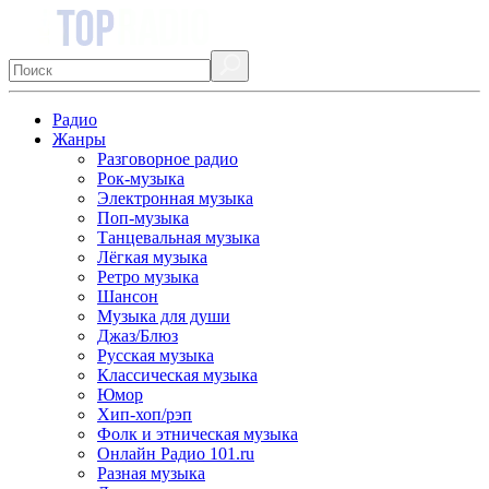
Радио
Жанры
Разговорное радио
Рок-музыка
Электронная музыка
Поп-музыка
Танцевальная музыка
Лёгкая музыка
Ретро музыка
Шансон
Музыка для души
Джаз/Блюз
Русская музыка
Классическая музыка
Юмор
Хип-хоп/рэп
Фолк и этническая музыка
Онлайн Радио 101.ru
Разная музыка