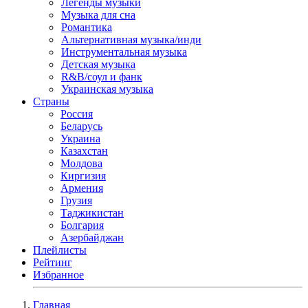
Легенды музыки
Музыка для сна
Романтика
Альтернативная музыка/инди
Инструментальная музыка
Детская музыка
R&B/cоул и фанк
Украинская музыка
Страны
Россия
Беларусь
Украина
Казахстан
Молдова
Киргизия
Армения
Грузия
Таджикистан
Болгария
Азербайджан
Плейлисты
Рейтинг
Избранное
Главная