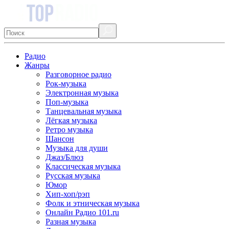
Радио
Жанры
Разговорное радио
Рок-музыка
Электронная музыка
Поп-музыка
Танцевальная музыка
Лёгкая музыка
Ретро музыка
Шансон
Музыка для души
Джаз/Блюз
Классическая музыка
Русская музыка
Юмор
Хип-хоп/рэп
Фолк и этническая музыка
Онлайн Радио 101.ru
Разная музыка