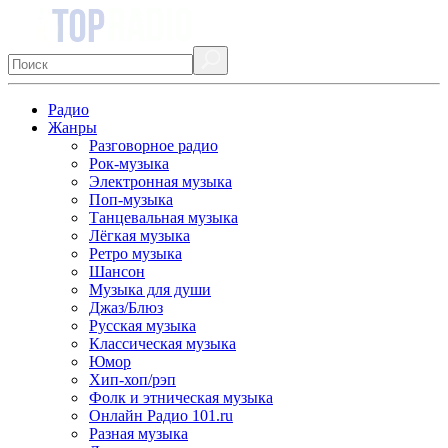
Радио
Жанры
Разговорное радио
Рок-музыка
Электронная музыка
Поп-музыка
Танцевальная музыка
Лёгкая музыка
Ретро музыка
Шансон
Музыка для души
Джаз/Блюз
Русская музыка
Классическая музыка
Юмор
Хип-хоп/рэп
Фолк и этническая музыка
Онлайн Радио 101.ru
Разная музыка