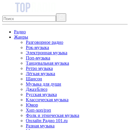
Радио
Жанры
Разговорное радио
Рок-музыка
Электронная музыка
Поп-музыка
Танцевальная музыка
Ретро музыка
Лёгкая музыка
Шансон
Музыка для души
Джаз/Блюз
Русская музыка
Классическая музыка
Юмор
Хип-хоп/рэп
Фолк и этническая музыка
Онлайн Радио 101.ru
Разная музыка