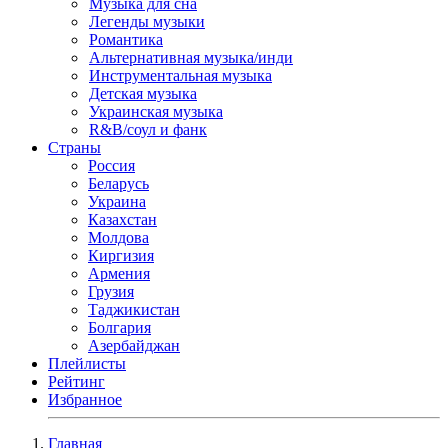
Музыка для сна
Легенды музыки
Романтика
Альтернативная музыка/инди
Инструментальная музыка
Детская музыка
Украинская музыка
R&B/cоул и фанк
Страны
Россия
Беларусь
Украина
Казахстан
Молдова
Киргизия
Армения
Грузия
Таджикистан
Болгария
Азербайджан
Плейлисты
Рейтинг
Избранное
Главная