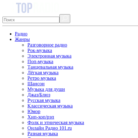
Радио
Жанры
Разговорное радио
Рок-музыка
Электронная музыка
Поп-музыка
Танцевальная музыка
Лёгкая музыка
Ретро музыка
Шансон
Музыка для души
Джаз/Блюз
Русская музыка
Классическая музыка
Юмор
Хип-хоп/рэп
Фолк и этническая музыка
Онлайн Радио 101.ru
Разная музыка