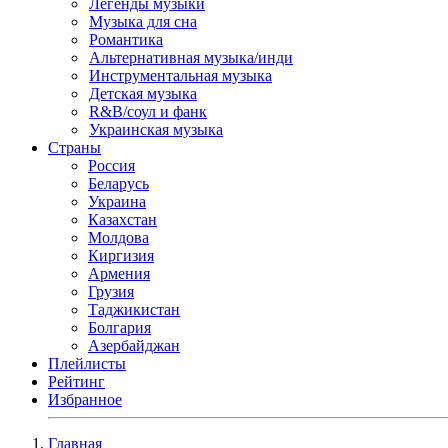
Легенды музыки
Музыка для сна
Романтика
Альтернативная музыка/инди
Инструментальная музыка
Детская музыка
R&B/cоул и фанк
Украинская музыка
Страны
Россия
Беларусь
Украина
Казахстан
Молдова
Киргизия
Армения
Грузия
Таджикистан
Болгария
Азербайджан
Плейлисты
Рейтинг
Избранное
Главная