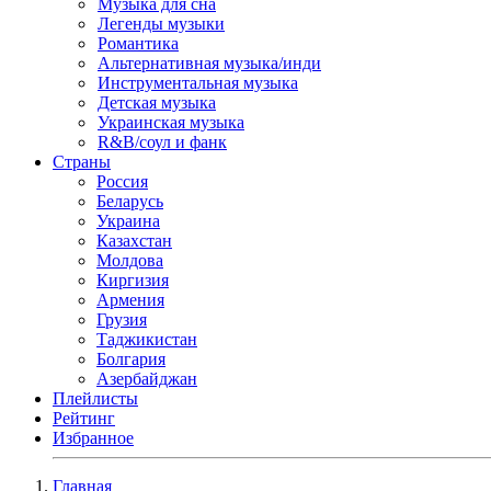
Музыка для сна
Легенды музыки
Романтика
Альтернативная музыка/инди
Инструментальная музыка
Детская музыка
Украинская музыка
R&B/cоул и фанк
Страны
Россия
Беларусь
Украина
Казахстан
Молдова
Киргизия
Армения
Грузия
Таджикистан
Болгария
Азербайджан
Плейлисты
Рейтинг
Избранное
Главная