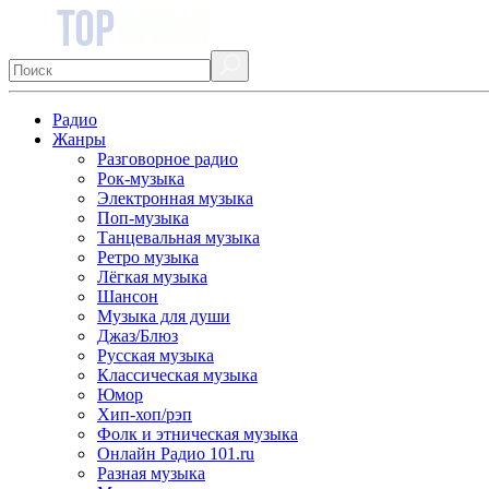
Радио
Жанры
Разговорное радио
Рок-музыка
Электронная музыка
Поп-музыка
Танцевальная музыка
Ретро музыка
Лёгкая музыка
Шансон
Музыка для души
Джаз/Блюз
Русская музыка
Классическая музыка
Юмор
Хип-хоп/рэп
Фолк и этническая музыка
Онлайн Радио 101.ru
Разная музыка