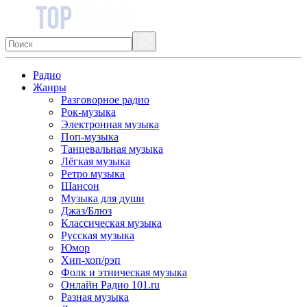
Радио
Жанры
Разговорное радио
Рок-музыка
Электронная музыка
Поп-музыка
Танцевальная музыка
Лёгкая музыка
Ретро музыка
Шансон
Музыка для души
Джаз/Блюз
Классическая музыка
Русская музыка
Юмор
Хип-хоп/рэп
Фолк и этническая музыка
Онлайн Радио 101.ru
Разная музыка