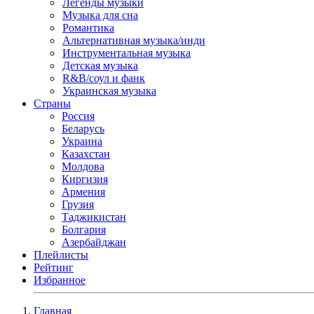
Легенды музыки
Музыка для сна
Романтика
Альтернативная музыка/инди
Инструментальная музыка
Детская музыка
R&B/cоул и фанк
Украинская музыка
Страны
Россия
Беларусь
Украина
Казахстан
Молдова
Киргизия
Армения
Грузия
Таджикистан
Болгария
Азербайджан
Плейлисты
Рейтинг
Избранное
Главная