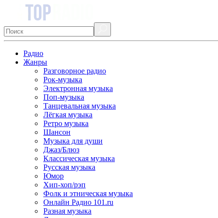
Радио
Жанры
Разговорное радио
Рок-музыка
Электронная музыка
Поп-музыка
Танцевальная музыка
Лёгкая музыка
Ретро музыка
Шансон
Музыка для души
Джаз/Блюз
Классическая музыка
Русская музыка
Юмор
Хип-хоп/рэп
Фолк и этническая музыка
Онлайн Радио 101.ru
Разная музыка