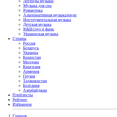
Легенды музыки
Музыка для сна
Романтика
Альтернативная музыка/инди
Инструментальная музыка
Детская музыка
R&B/cоул и фанк
Украинская музыка
Страны
Россия
Беларусь
Украина
Казахстан
Молдова
Киргизия
Армения
Грузия
Таджикистан
Болгария
Азербайджан
Плейлисты
Рейтинг
Избранное
Главная