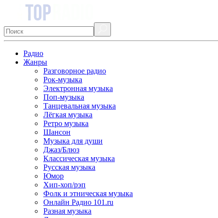
Радио
Жанры
Разговорное радио
Рок-музыка
Электронная музыка
Поп-музыка
Танцевальная музыка
Лёгкая музыка
Ретро музыка
Шансон
Музыка для души
Джаз/Блюз
Классическая музыка
Русская музыка
Юмор
Хип-хоп/рэп
Фолк и этническая музыка
Онлайн Радио 101.ru
Разная музыка