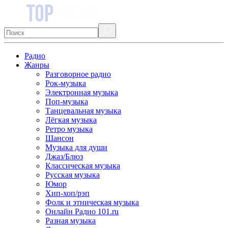
Радио
Жанры
Разговорное радио
Рок-музыка
Электронная музыка
Поп-музыка
Танцевальная музыка
Лёгкая музыка
Ретро музыка
Шансон
Музыка для души
Джаз/Блюз
Классическая музыка
Русская музыка
Юмор
Хип-хоп/рэп
Фолк и этническая музыка
Онлайн Радио 101.ru
Разная музыка