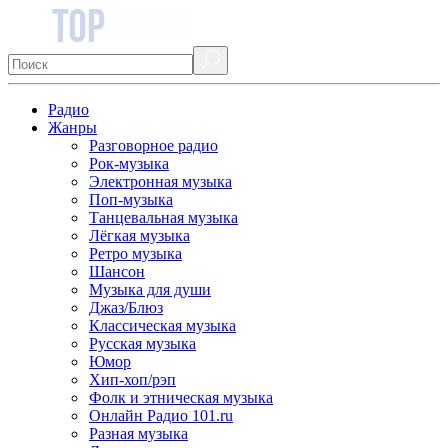
Радио
Жанры
Разговорное радио
Рок-музыка
Электронная музыка
Поп-музыка
Танцевальная музыка
Лёгкая музыка
Ретро музыка
Шансон
Музыка для души
Джаз/Блюз
Классическая музыка
Русская музыка
Юмор
Хип-хоп/рэп
Фолк и этническая музыка
Онлайн Радио 101.ru
Разная музыка