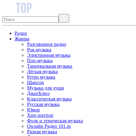
Радио
Жанры
Разговорное радио
Рок-музыка
Электронная музыка
Поп-музыка
Танцевальная музыка
Лёгкая музыка
Ретро музыка
Шансон
Музыка для души
Джаз/Блюз
Классическая музыка
Русская музыка
Юмор
Хип-хоп/рэп
Фолк и этническая музыка
Онлайн Радио 101.ru
Разная музыка