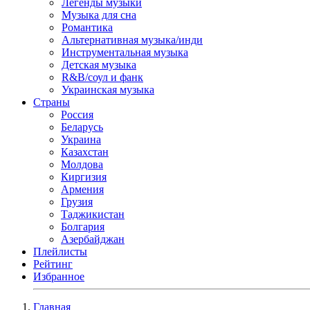
Легенды музыки
Музыка для сна
Романтика
Альтернативная музыка/инди
Инструментальная музыка
Детская музыка
R&B/cоул и фанк
Украинская музыка
Страны
Россия
Беларусь
Украина
Казахстан
Молдова
Киргизия
Армения
Грузия
Таджикистан
Болгария
Азербайджан
Плейлисты
Рейтинг
Избранное
Главная