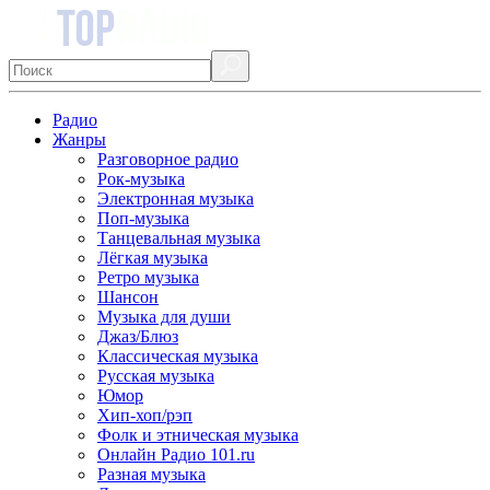
Радио
Жанры
Разговорное радио
Рок-музыка
Электронная музыка
Поп-музыка
Танцевальная музыка
Лёгкая музыка
Ретро музыка
Шансон
Музыка для души
Джаз/Блюз
Классическая музыка
Русская музыка
Юмор
Хип-хоп/рэп
Фолк и этническая музыка
Онлайн Радио 101.ru
Разная музыка