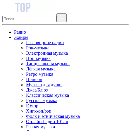
Радио
Жанры
Разговорное радио
Рок-музыка
Электронная музыка
Поп-музыка
Танцевальная музыка
Лёгкая музыка
Ретро музыка
Шансон
Музыка для души
Джаз/Блюз
Классическая музыка
Русская музыка
Юмор
Хип-хоп/рэп
Фолк и этническая музыка
Онлайн Радио 101.ru
Разная музыка