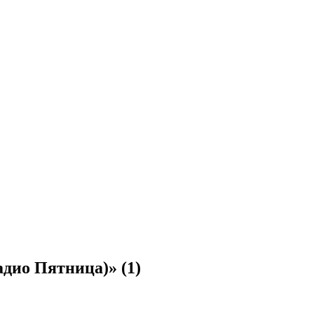
адио Пятница)»
(1)