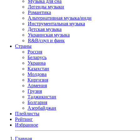
Музыка для сна
Легенды музыки
Романтика
Альтернативная музыка/инди
Инструментальная музыка
Детская музыка
Украинская музыка
R&B/cоул и фанк
Страны
Россия
Беларусь
Украина
Казахстан
Молдова
Киргизия
Армения
Грузия
Таджикистан
Болгария
Азербайджан
Плейлисты
Рейтинг
Избранное
Главная