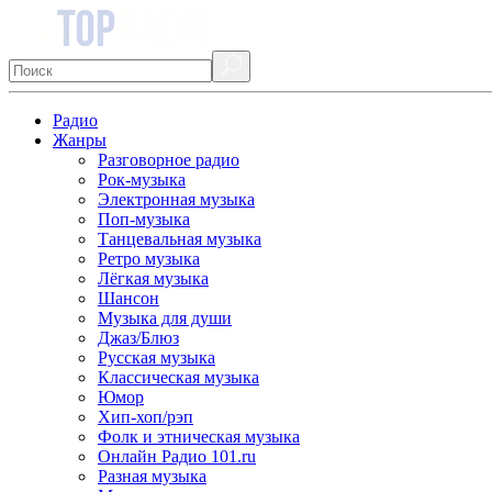
Радио
Жанры
Разговорное радио
Рок-музыка
Электронная музыка
Поп-музыка
Танцевальная музыка
Ретро музыка
Лёгкая музыка
Шансон
Музыка для души
Джаз/Блюз
Русская музыка
Классическая музыка
Юмор
Хип-хоп/рэп
Фолк и этническая музыка
Онлайн Радио 101.ru
Разная музыка