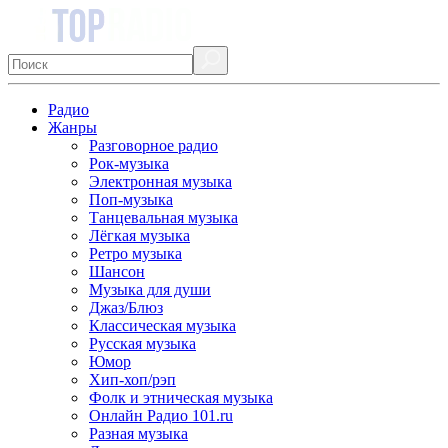
Радио
Жанры
Разговорное радио
Рок-музыка
Электронная музыка
Поп-музыка
Танцевальная музыка
Лёгкая музыка
Ретро музыка
Шансон
Музыка для души
Джаз/Блюз
Классическая музыка
Русская музыка
Юмор
Хип-хоп/рэп
Фолк и этническая музыка
Онлайн Радио 101.ru
Разная музыка