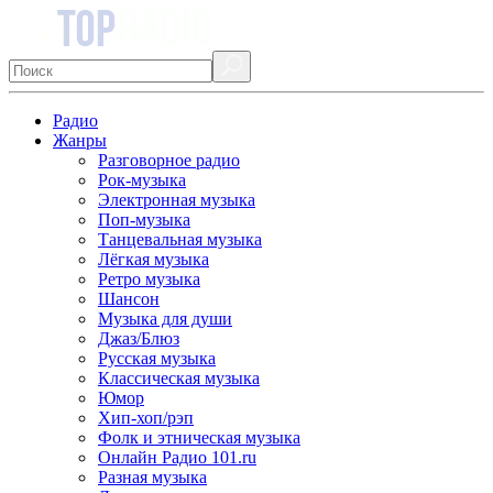
Радио
Жанры
Разговорное радио
Рок-музыка
Электронная музыка
Поп-музыка
Танцевальная музыка
Лёгкая музыка
Ретро музыка
Шансон
Музыка для души
Джаз/Блюз
Русская музыка
Классическая музыка
Юмор
Хип-хоп/рэп
Фолк и этническая музыка
Онлайн Радио 101.ru
Разная музыка