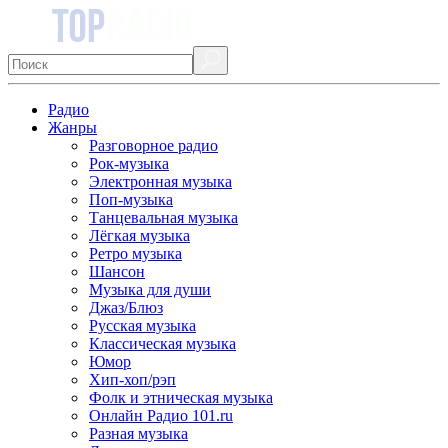
Радио
Жанры
Разговорное радио
Рок-музыка
Электронная музыка
Поп-музыка
Танцевальная музыка
Лёгкая музыка
Ретро музыка
Шансон
Музыка для души
Джаз/Блюз
Русская музыка
Классическая музыка
Юмор
Хип-хоп/рэп
Фолк и этническая музыка
Онлайн Радио 101.ru
Разная музыка