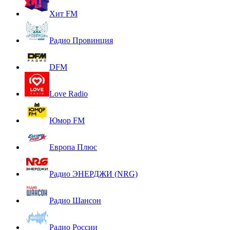
Хит FM
Радио Провинция
DFM
Love Radio
Юмор FM
Европа Плюс
Радио ЭНЕРДЖИ (NRG)
Радио Шансон
Радио России