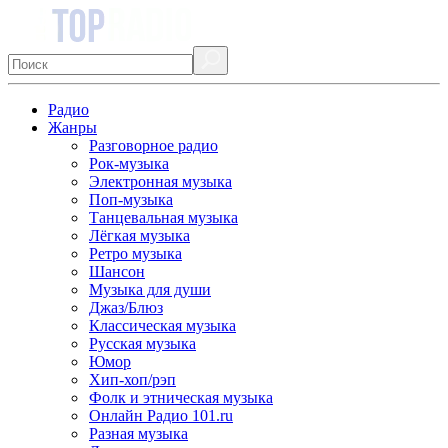
Радио
Жанры
Разговорное радио
Рок-музыка
Электронная музыка
Поп-музыка
Танцевальная музыка
Лёгкая музыка
Ретро музыка
Шансон
Музыка для души
Джаз/Блюз
Классическая музыка
Русская музыка
Юмор
Хип-хоп/рэп
Фолк и этническая музыка
Онлайн Радио 101.ru
Разная музыка