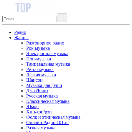
Радио
Жанры
Разговорное радио
Рок-музыка
Электронная музыка
Поп-музыка
Танцевальная музыка
Ретро музыка
Лёгкая музыка
Шансон
Музыка для души
Джаз/Блюз
Русская музыка
Классическая музыка
Юмор
Хип-хоп/рэп
Фолк и этническая музыка
Онлайн Радио 101.ru
Разная музыка