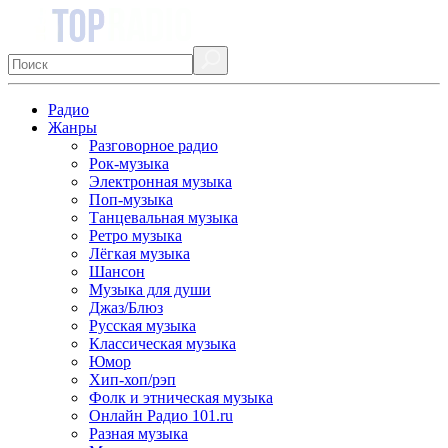
Радио
Жанры
Разговорное радио
Рок-музыка
Электронная музыка
Поп-музыка
Танцевальная музыка
Ретро музыка
Лёгкая музыка
Шансон
Музыка для души
Джаз/Блюз
Русская музыка
Классическая музыка
Юмор
Хип-хоп/рэп
Фолк и этническая музыка
Онлайн Радио 101.ru
Разная музыка