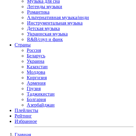
Музыка для сна
Легенды музыки
Романтика
Альтернативная музыка/инди
Инструментальная музыка
Детская музыка
Украинская музыка
R&B/cоул и фанк
Страны
Россия
Беларусь
Украина
Казахстан
Молдова
Киргизия
Армения
Грузия
Таджикистан
Болгария
Азербайджан
Плейлисты
Рейтинг
Избранное
Главная