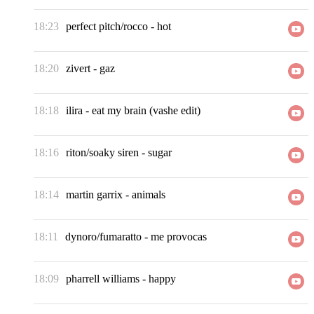
18:23
perfect pitch/rocco
-
hot
18:20
zivert
-
gaz
18:18
ilira
-
eat my brain (vashe edit)
18:16
riton/soaky siren
-
sugar
18:14
martin garrix
-
animals
18:11
dynoro/fumaratto
-
me provocas
18:09
pharrell williams
-
happy