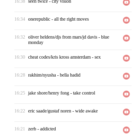
16:38
seen twice
-
city vision
16:34
onerepublic
-
all the right moves
16:32
oliver heldens/djs from mars/jd davis
-
blue
monday
16:30
cheat codes/kris kross amsterdam
-
sex
16:28
rakhim/nyusha
-
bella hadid
16:25
jake shore/henry fong
-
take control
16:22
eric saade/gustaf noren
-
wide awake
16:21
zerb
-
addicted