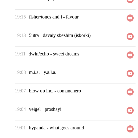
19:15
fisher/tones and i
-
favour
19:13
5utra
-
davaiy sbezhim (iskorki)
19:11
dwin/echo
-
sweet dreams
19:08
m.i.a.
-
y.a.l.a.
19:07
blow up inc.
-
comanchero
19:04
veigel
-
proshayi
19:01
hypanda
-
what goes around