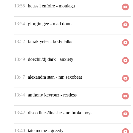
13:55
heuss l enfoire
-
moulaga
13:54
giorgio gee
-
mad donna
13:52
burak yeter
-
body talks
13:49
doechii/dj dark
-
anxiety
13:47
alexandra stan
-
mr. saxobeat
13:44
anthony keyrouz
-
restless
13:42
disco lines/tinashe
-
no broke boys
13:40
tate mcrae
-
greedy