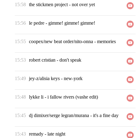
15:58
the stickmen project
-
not over yet
15:56
le pedre
-
gimme! gimme! gimme!
15:55
coopex/new beat order/nito-onna
-
memories
15:53
robert cristian
-
don't speak
15:49
jey-z/alisia keys
-
new-york
15:48
lykke li
-
i fallow rivers (vashe edit)
15:45
dj dimixer/serge legran/murana
-
it's a fine day
15:43
remady
-
late night