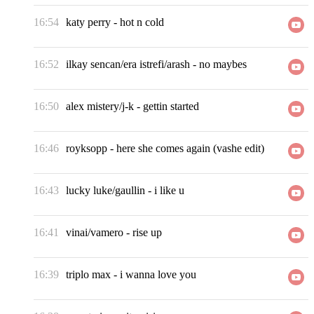
16:54
katy perry
-
hot n cold
16:52
ilkay sencan/era istrefi/arash
-
no maybes
16:50
alex mistery/j-k
-
gettin started
16:46
royksopp
-
here she comes again (vashe edit)
16:43
lucky luke/gaullin
-
i like u
16:41
vinai/vamero
-
rise up
16:39
triplo max
-
i wanna love you