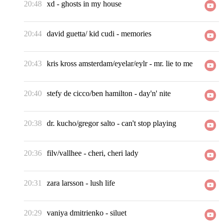
20:48
xd
-
ghosts in my house
20:44
david guetta/ kid cudi
-
memories
20:43
kris kross amsterdam/eyelar/eylr
-
mr. lie to me
20:40
stefy de cicco/ben hamilton
-
day'n' nite
20:38
dr. kucho/gregor salto
-
can't stop playing
20:36
filv/vallhee
-
cheri, cheri lady
20:31
zara larsson
-
lush life
20:29
vaniya dmitrienko
-
siluet