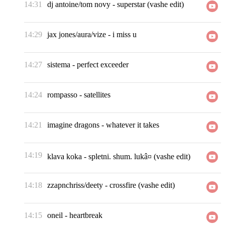
14:31
dj antoine/tom novy
-
superstar (vashe edit)
14:29
jax jones/aura/vize
-
i miss u
14:27
sistema
-
perfect exceeder
14:24
rompasso
-
satellites
14:21
imagine dragons
-
whatever it takes
14:19
klava koka
-
spletni. shum. lukâ¤ (vashe edit)
14:18
zzapnchriss/deety
-
crossfire (vashe edit)
14:15
oneil
-
heartbreak