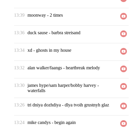
13:39
moonway
-
2 times
13:36
duck sause
-
barbra streisand
13:34
xd
-
ghosts in my house
13:32
alan walker/faangs
-
heartbreak melody
13:30
james hype/sam harper/bobby harvey
-
waterfalls
13:26
tri dniya dozhdiya
-
dlya tvoih grustnyh glaz
13:24
mike candys
-
begin again