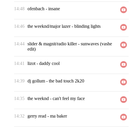
14:48
ofenbach
-
insane
14:46
the weeknd/major lazer
-
blinding lights
14:44
slider & magnit/radio killer
-
sunwaves (vashe
edit)
14:41
lizot
-
daddy cool
14:39
dj gollum
-
the bad touch 2k20
14:35
the weeknd
-
can't feel my face
14:32
gerry read
-
ma baker