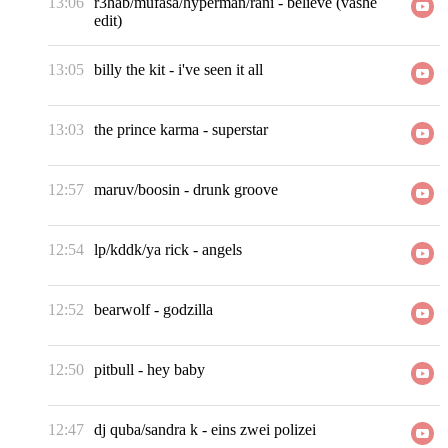
13:06
r3hab/mufasa/hyperman/rani
-
believe (vashe
edit)
13:05
billy the kit
-
i've seen it all
13:03
the prince karma
-
superstar
12:57
maruv/boosin
-
drunk groove
12:54
lp/kddk/ya rick
-
angels
12:52
bearwolf
-
godzilla
12:50
pitbull
-
hey baby
12:47
dj quba/sandra k
-
eins zwei polizei