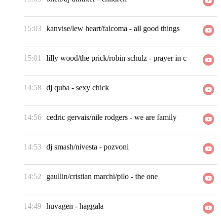
15:03
kanvise/lew heart/falcoma
-
all good things
15:01
lilly wood/the prick/robin schulz
-
prayer in c
14:58
dj quba
-
sexy chick
14:56
cedric gervais/nile rodgers
-
we are family
14:53
dj smash/nivesta
-
pozvoni
14:52
gaullin/cristian marchi/pilo
-
the one
14:49
huvagen
-
haggala