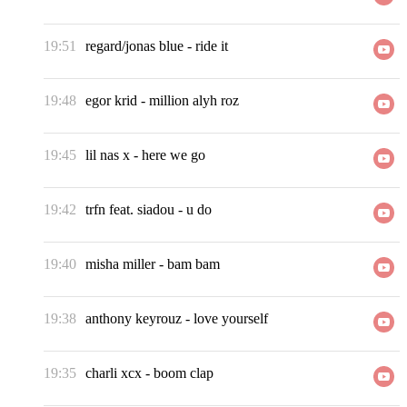
19:51
regard/jonas blue
-
ride it
19:48
egor krid
-
million alyh roz
19:45
lil nas x
-
here we go
19:42
trfn feat. siadou
-
u do
19:40
misha miller
-
bam bam
19:38
anthony keyrouz
-
love yourself
19:35
charli xcx
-
boom clap