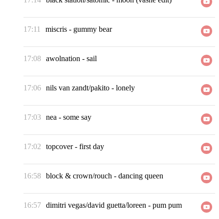
17:11
miscris
-
gummy bear
17:08
awolnation
-
sail
17:06
nils van zandt/pakito
-
lonely
17:03
nea
-
some say
17:02
topcover
-
first day
16:58
block & crown/rouch
-
dancing queen
16:57
dimitri vegas/david guetta/loreen
-
pum pum