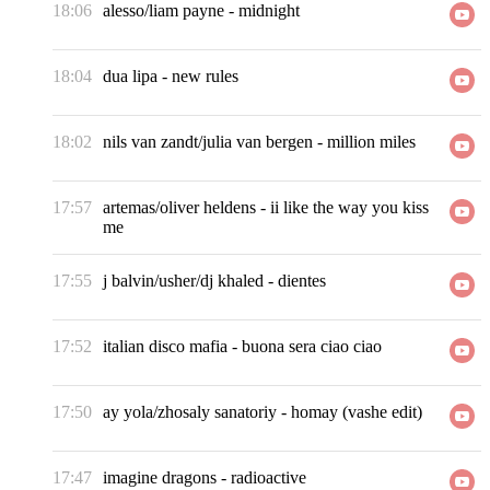
18:06
alesso/liam payne
-
midnight
18:04
dua lipa
-
new rules
18:02
nils van zandt/julia van bergen
-
million miles
17:57
artemas/oliver heldens
-
ii like the way you kiss
me
17:55
j balvin/usher/dj khaled
-
dientes
17:52
italian disco mafia
-
buona sera ciao ciao
17:50
ay yola/zhosaly sanatoriy
-
homay (vashe edit)
17:47
imagine dragons
-
radioactive