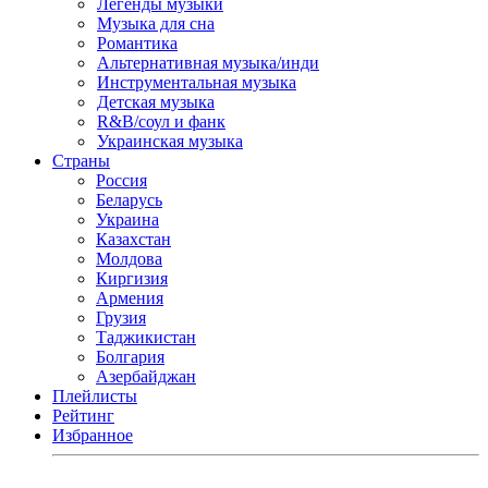
Легенды музыки
Музыка для сна
Романтика
Альтернативная музыка/инди
Инструментальная музыка
Детская музыка
R&B/cоул и фанк
Украинская музыка
Страны
Россия
Беларусь
Украина
Казахстан
Молдова
Киргизия
Армения
Грузия
Таджикистан
Болгария
Азербайджан
Плейлисты
Рейтинг
Избранное