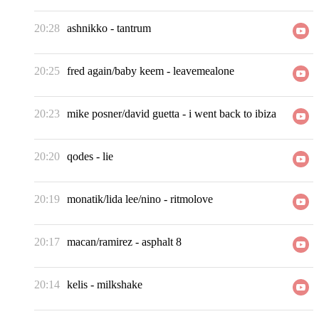
20:28
ashnikko
-
tantrum
20:25
fred again/baby keem
-
leavemealone
20:23
mike posner/david guetta
-
i went back to ibiza
20:20
qodes
-
lie
20:19
monatik/lida lee/nino
-
ritmolove
20:17
macan/ramirez
-
asphalt 8
20:14
kelis
-
milkshake