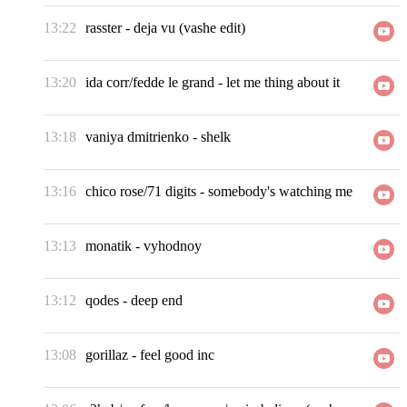
13:22
rasster
-
deja vu (vashe edit)
13:20
ida corr/fedde le grand
-
let me thing about it
13:18
vaniya dmitrienko
-
shelk
13:16
chico rose/71 digits
-
somebody's watching me
13:13
monatik
-
vyhodnoy
13:12
qodes
-
deep end
13:08
gorillaz
-
feel good inc