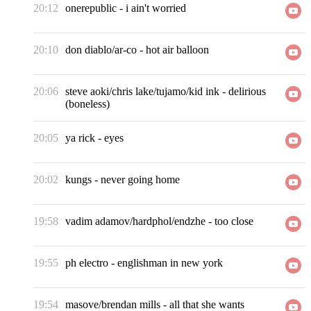
20:12
onerepublic
-
i ain't worried
20:10
don diablo/ar-co
-
hot air balloon
20:06
steve aoki/chris lake/tujamo/kid ink
-
delirious
(boneless)
20:05
ya rick
-
eyes
20:02
kungs
-
never going home
19:58
vadim adamov/hardphol/endzhe
-
too close
19:55
ph electro
-
englishman in new york
19:54
masove/brendan mills
-
all that she wants