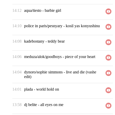
14:12
aqua/tiesto
-
barbie girl
14:10
police in paris/pesnyary
-
kosil yas konyushinu
14:08
kadebostany
-
teddy bear
14:06
meduza/alok/goodboys
-
piece of your heart
14:04
dynoro/sophie simmons
-
live and die (vashe
edit)
14:01
plada
-
world hold on
13:58
dj belite
-
all eyes on me