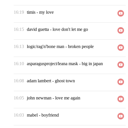
16:19
timis
-
my love
16:15
david guetta
-
love don't let me go
16:13
logic/rag'n'bone man
-
broken people
16:10
asparagusproject/leana mask
-
big in japan
16:08
adam lambert
-
ghost town
16:05
john newman
-
love me again
16:03
mabel
-
boyfriend