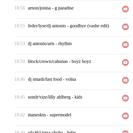
18:58
arnon/jonisa
-
g paradise
18:55
feder/lyse/dj antonio
-
goodbye (vashe edit)
18:53
dj antonio/aris
-
rhythm
18:50
block/crown/cahunas
-
boyz boyz
18:46
dj smash/fast food
-
volna
18:45
sondr/vize/lilly ahlberg
-
kids
18:42
maneskin
-
supermodel
18:40
ufo361/nina chuba
-
liebe