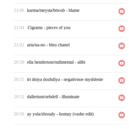
21:06
karma/meysta/btwob
-
blame
21:04
15grams
-
pieces of you
21:02
aria/na-no
-
bleu chanel
20:58
ella henderson/rudimental
-
alibi
20:55
tri dniya dozhdiya
-
negativnoe myshlenie
20:52
dallerium/sebdell
-
illuminate
20:50
ay yola/zhosaly
-
homay (vashe edit)