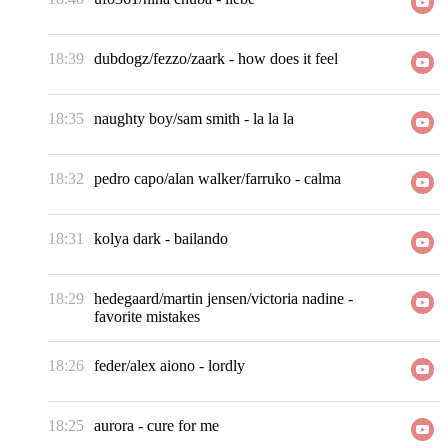
18:39
dubdogz/fezzo/zaark
-
how does it feel
18:35
naughty boy/sam smith
-
la la la
18:32
pedro capo/alan walker/farruko
-
calma
18:31
kolya dark
-
bailando
18:29
hedegaard/martin jensen/victoria nadine
-
favorite mistakes
18:26
feder/alex aiono
-
lordly
18:25
aurora
-
cure for me