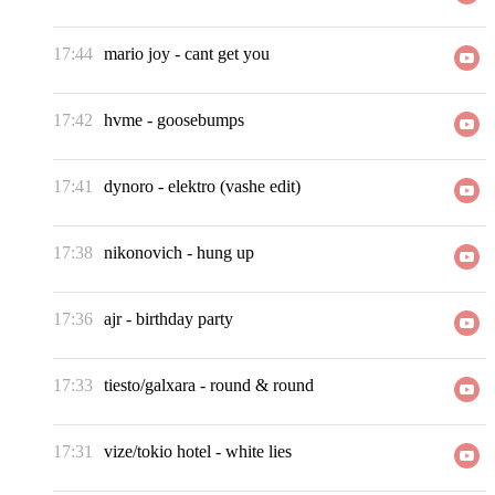
17:44
mario joy
-
cant get you
17:42
hvme
-
goosebumps
17:41
dynoro
-
elektro (vashe edit)
17:38
nikonovich
-
hung up
17:36
ajr
-
birthday party
17:33
tiesto/galxara
-
round & round
17:31
vize/tokio hotel
-
white lies