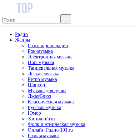
Радио
Жанры
Разговорное радио
Рок-музыка
Электронная музыка
Поп-музыка
Танцевальная музыка
Лёгкая музыка
Ретро музыка
Шансон
Музыка для души
Джаз/Блюз
Классическая музыка
Русская музыка
Юмор
Хип-хоп/рэп
Фолк и этническая музыка
Онлайн Радио 101.ru
Разная музыка