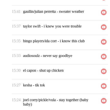
15:41
gaullin/julian perretta
-
sweater weather
15:37
taylor swift
-
i knew you were trouble
15:35
bingo players/ida corr
-
i know this club
15:33
audiosoulz
-
never say goodbye
15:30
el capon
-
shut up chicken
15:27
kesha
-
tik tok
15:24
joel corry/pickle/vula
-
stay together (baby
baby)