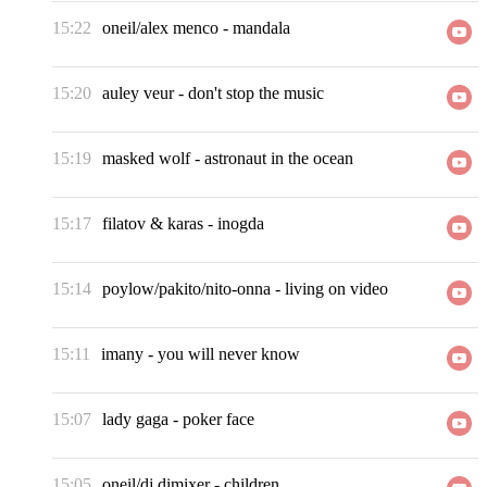
15:22
oneil/alex menco
-
mandala
15:20
auley veur
-
don't stop the music
15:19
masked wolf
-
astronaut in the ocean
15:17
filatov & karas
-
inogda
15:14
poylow/pakito/nito-onna
-
living on video
15:11
imany
-
you will never know
15:07
lady gaga
-
poker face
15:05
oneil/dj dimixer
-
children