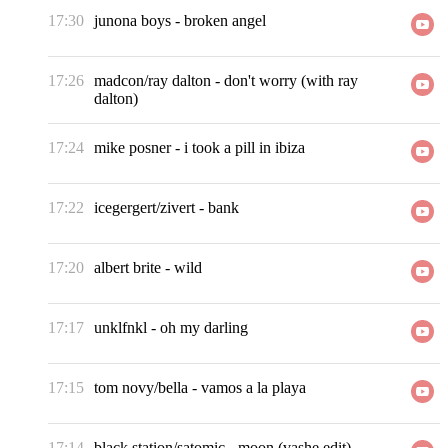
17:30
junona boys
-
broken angel
17:26
madcon/ray dalton
-
don't worry (with ray
dalton)
17:24
mike posner
-
i took a pill in ibiza
17:22
icegergert/zivert
-
bank
17:20
albert brite
-
wild
17:17
unklfnkl
-
oh my darling
17:15
tom novy/bella
-
vamos a la playa
17:14
black station/satomic
-
moon (vashe edit)