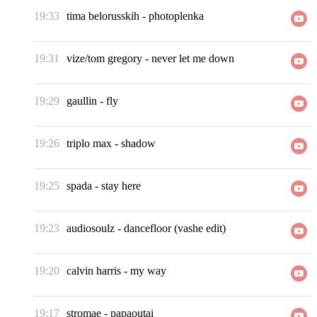
19:33
tima belorusskih
-
photoplenka
19:31
vize/tom gregory
-
never let me down
19:29
gaullin
-
fly
19:26
triplo max
-
shadow
19:25
spada
-
stay here
19:23
audiosoulz
-
dancefloor (vashe edit)
19:20
calvin harris
-
my way
19:17
stromae
-
papaoutai