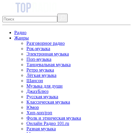
Радио
Жанры
Разговорное радио
Рок-музыка
Электронная музыка
Поп-музыка
Танцевальная музыка
Ретро музыка
Лёгкая музыка
Шансон
Музыка для души
Джаз/Блюз
Русская музыка
Классическая музыка
Юмор
Хип-хоп/рэп
Фолк и этническая музыка
Онлайн Радио 101.ru
Разная музыка