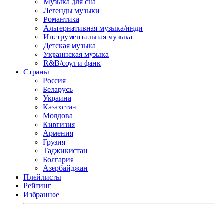
Музыка для сна
Легенды музыки
Романтика
Альтернативная музыка/инди
Инструментальная музыка
Детская музыка
Украинская музыка
R&B/cоул и фанк
Страны
Россия
Беларусь
Украина
Казахстан
Молдова
Киргизия
Армения
Грузия
Таджикистан
Болгария
Азербайджан
Плейлисты
Рейтинг
Избранное