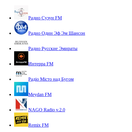
Радио Сузун FM
Радио Один Эф Эм Шансон
Радио Русские Эмираты
Интерра FM
Радіо Місто над Бугом
Meydan FM
NAGO Radio v.2.0
Remix FM