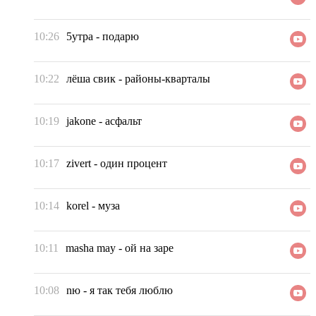
10:26
5утра
-
подарю
10:22
лёша свик
-
районы-кварталы
10:19
jakone
-
асфальт
10:17
zivert
-
один процент
10:14
korel
-
муза
10:11
masha may
-
ой на заре
10:08
nю
-
я так тебя люблю