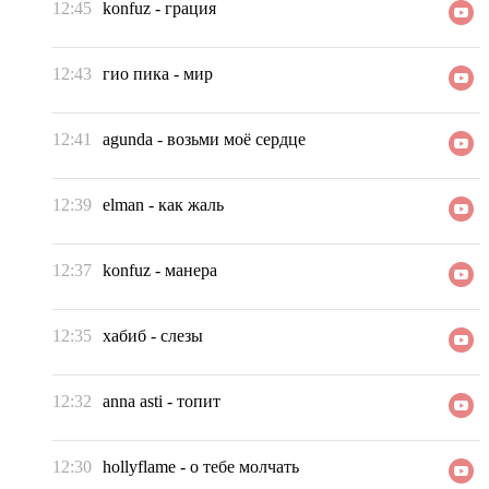
12:45
konfuz
-
грация
12:43
гио пика
-
мир
12:41
agunda
-
возьми моё сердце
12:39
elman
-
как жаль
12:37
konfuz
-
манера
12:35
хабиб
-
слезы
12:32
anna asti
-
топит
12:30
hollyflame
-
о тебе молчать