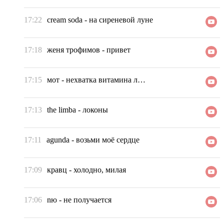
17:22
cream soda
-
на сиреневой луне
17:18
женя трофимов
-
привет
17:15
мот
-
нехватка витамина л…
17:13
the limba
-
локоны
17:11
agunda
-
возьми моё сердце
17:09
кравц
-
холодно, милая
17:06
nю
-
не получается