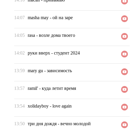
14:07
masha may
-
ой на заре
14:05
rasa
-
возле дома твоего
14:02
руки вверх
-
студент 2024
13:59
mary gu
-
зависимость
13:57
ramil'
-
куда летит время
13:54
xolidayboy
-
love again
13:50
три дня дождя
-
вечно молодой