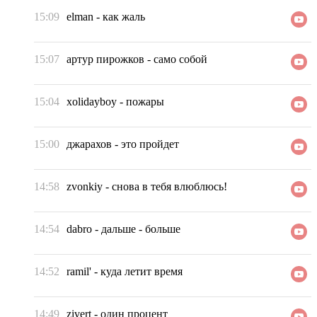
15:09
elman
-
как жаль
15:07
артур пирожков
-
само собой
15:04
xolidayboy
-
пожары
15:00
джарахов
-
это пройдет
14:58
zvonkiy
-
снова в тебя влюблюсь!
14:54
dabro
-
дальше - больше
14:52
ramil'
-
куда летит время
14:49
zivert
-
один процент