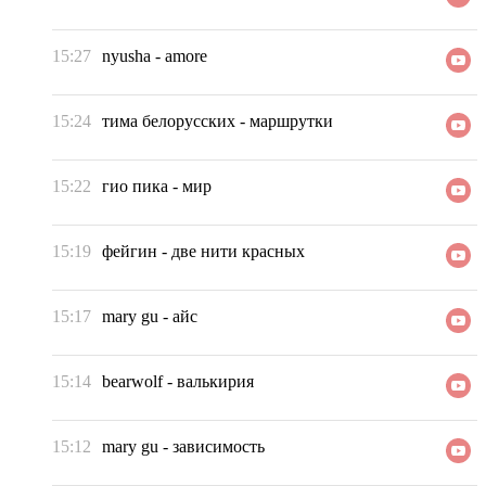
15:27
nyusha
-
amore
15:24
тима белорусских
-
маршрутки
15:22
гио пика
-
мир
15:19
фейгин
-
две нити красных
15:17
mary gu
-
айс
15:14
bearwolf
-
валькирия
15:12
mary gu
-
зависимость