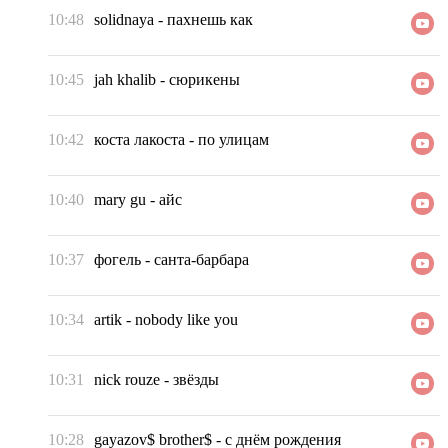
10:48
solidnaya
-
пахнешь как
10:45
jah khalib
-
сюрикены
10:42
коста лакоста
-
по улицам
10:40
mary gu
-
айс
10:37
фогель
-
санта-барбара
10:34
artik
-
nobody like you
10:31
nick rouze
-
звёзды
10:28
gayazov$ brother$
-
с днём рождения