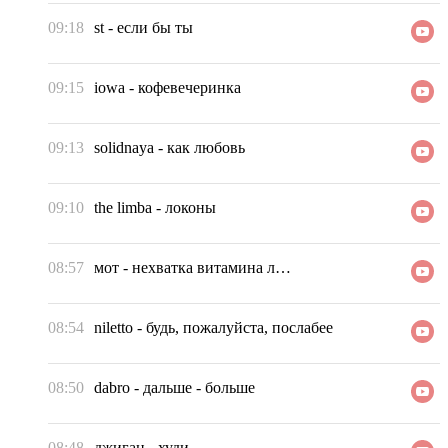
09:18
st
-
если бы ты
09:15
iowa
-
кофевечеринка
09:13
solidnaya
-
как любовь
09:10
the limba
-
локоны
08:57
мот
-
нехватка витамина л…
08:54
niletto
-
будь, пожалуйста, послабее
08:50
dabro
-
дальше - больше
08:48
джиган
-
худи