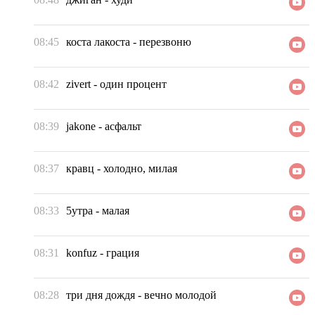
08:45
коста лакоста
-
перезвоню
08:42
zivert
-
один процент
08:39
jakone
-
асфальт
08:37
кравц
-
холодно, милая
08:33
5утра
-
малая
08:31
konfuz
-
грация
08:28
три дня дождя
-
вечно молодой