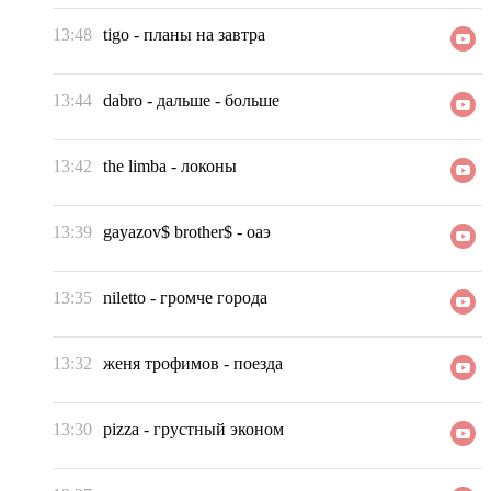
13:48
tigo
-
планы на завтра
13:44
dabro
-
дальше - больше
13:42
the limba
-
локоны
13:39
gayazov$ brother$
-
оаэ
13:35
niletto
-
громче города
13:32
женя трофимов
-
поезда
13:30
pizza
-
грустный эконом