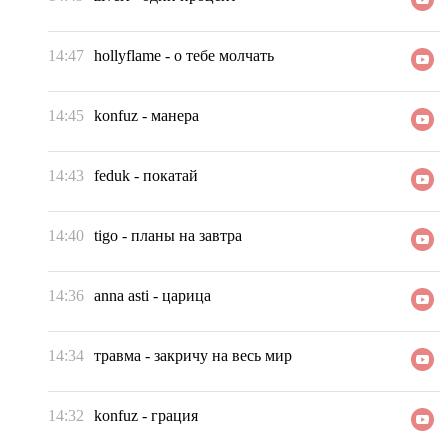
14:47
hollyflame
-
о тебе молчать
14:45
konfuz
-
манера
14:43
feduk
-
покатай
14:40
tigo
-
планы на завтра
14:36
anna asti
-
царица
14:34
травма
-
закричу на весь мир
14:32
konfuz
-
грация