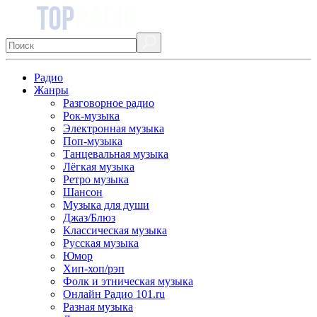
Радио
Жанры
Разговорное радио
Рок-музыка
Электронная музыка
Поп-музыка
Танцевальная музыка
Лёгкая музыка
Ретро музыка
Шансон
Музыка для души
Джаз/Блюз
Классическая музыка
Русская музыка
Юмор
Хип-хоп/рэп
Фолк и этническая музыка
Онлайн Радио 101.ru
Разная музыка