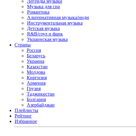
Легенды музыки
Музыка для сна
Романтика
Альтернативная музыка/инди
Инструментальная музыка
Детская музыка
R&B/cоул и фанк
Украинская музыка
Страны
Россия
Беларусь
Украина
Казахстан
Молдова
Киргизия
Армения
Грузия
Таджикистан
Болгария
Азербайджан
Плейлисты
Рейтинг
Избранное