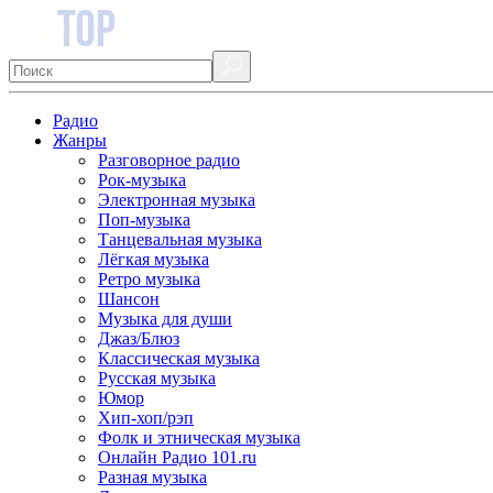
Радио
Жанры
Разговорное радио
Рок-музыка
Электронная музыка
Поп-музыка
Танцевальная музыка
Лёгкая музыка
Ретро музыка
Шансон
Музыка для души
Джаз/Блюз
Классическая музыка
Русская музыка
Юмор
Хип-хоп/рэп
Фолк и этническая музыка
Онлайн Радио 101.ru
Разная музыка