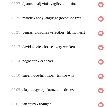
03:27
dj antoine/dj vini dyagilev
-
this time
03:25
mandy
-
body language (tocadisco rmx)
03:21
benassi bros/dhany/sfaction
-
hit my heart
03:17
david zowie
-
house every weekend
03:14
negro can
-
cada vez
03:10
supermode/hal ritson
-
tell me why
03:05
claptone/george kranz
-
the drums
03:01
ian carey
-
redlight