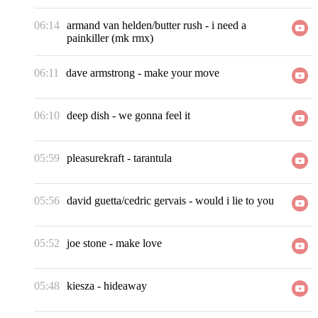
06:14
armand van helden/butter rush
-
i need a
painkiller (mk rmx)
06:11
dave armstrong
-
make your move
06:10
deep dish
-
we gonna feel it
05:59
pleasurekraft
-
tarantula
05:56
david guetta/cedric gervais
-
would i lie to you
05:52
joe stone
-
make love
05:48
kiesza
-
hideaway