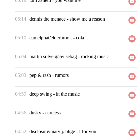
05:18
tom zanetti
-
you want me
05:14
dennis the menace
-
show me a reason
05:10
camelphat/elderbrook
-
cola
05:04
martin solveig/jay sebag
-
rocking music
05:03
pep & rash
-
rumors
04:59
deep swing
-
in the music
04:56
dusky
-
careless
04:52
disclosure/mary j. blige
-
f for you