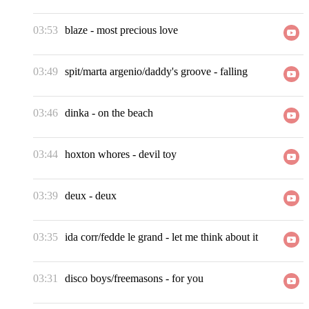
03:53
blaze
-
most precious love
03:49
spit/marta argenio/daddy's groove
-
falling
03:46
dinka
-
on the beach
03:44
hoxton whores
-
devil toy
03:39
deux
-
deux
03:35
ida corr/fedde le grand
-
let me think about it
03:31
disco boys/freemasons
-
for you