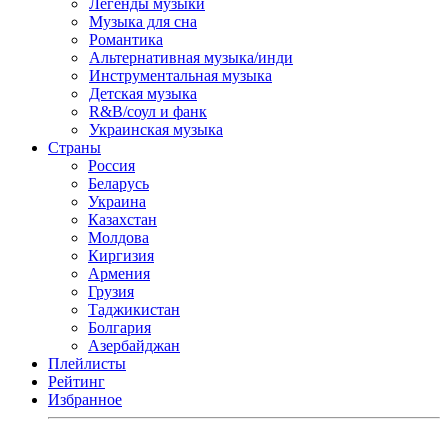
Легенды музыки
Музыка для сна
Романтика
Альтернативная музыка/инди
Инструментальная музыка
Детская музыка
R&B/cоул и фанк
Украинская музыка
Страны
Россия
Беларусь
Украина
Казахстан
Молдова
Киргизия
Армения
Грузия
Таджикистан
Болгария
Азербайджан
Плейлисты
Рейтинг
Избранное