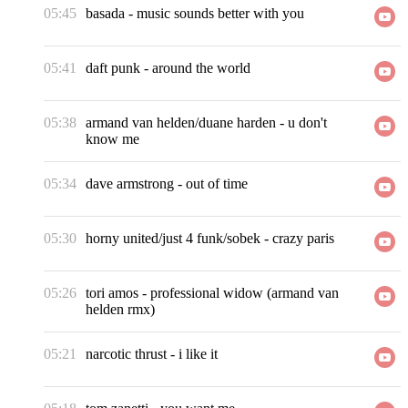
05:45
basada
-
music sounds better with you
05:41
daft punk
-
around the world
05:38
armand van helden/duane harden
-
u don't
know me
05:34
dave armstrong
-
out of time
05:30
horny united/just 4 funk/sobek
-
crazy paris
05:26
tori amos
-
professional widow (armand van
helden rmx)
05:21
narcotic thrust
-
i like it