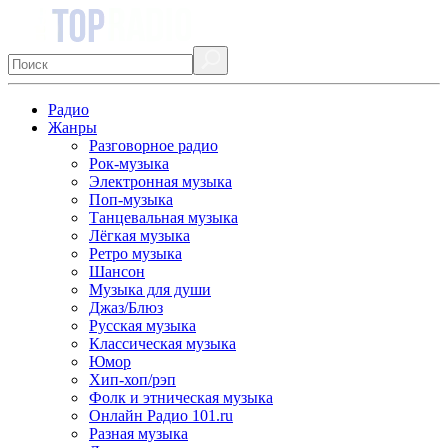
Радио
Жанры
Разговорное радио
Рок-музыка
Электронная музыка
Поп-музыка
Танцевальная музыка
Лёгкая музыка
Ретро музыка
Шансон
Музыка для души
Джаз/Блюз
Русская музыка
Классическая музыка
Юмор
Хип-хоп/рэп
Фолк и этническая музыка
Онлайн Радио 101.ru
Разная музыка