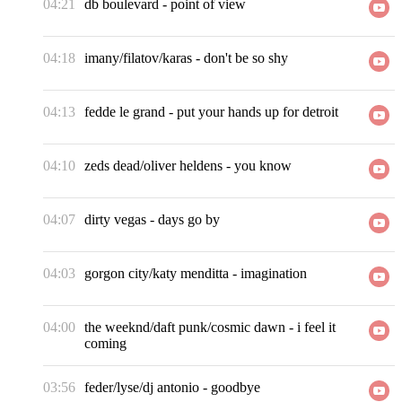
04:21
db boulevard
-
point of view
04:18
imany/filatov/karas
-
don't be so shy
04:13
fedde le grand
-
put your hands up for detroit
04:10
zeds dead/oliver heldens
-
you know
04:07
dirty vegas
-
days go by
04:03
gorgon city/katy menditta
-
imagination
04:00
the weeknd/daft punk/cosmic dawn
-
i feel it
coming
03:56
feder/lyse/dj antonio
-
goodbye