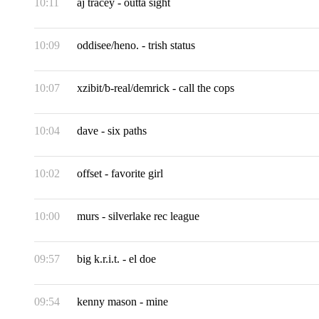
10:11
aj tracey
-
outta sight
10:09
oddisee/heno.
-
trish status
10:07
xzibit/b-real/demrick
-
call the cops
10:04
dave
-
six paths
10:02
offset
-
favorite girl
10:00
murs
-
silverlake rec league
09:57
big k.r.i.t.
-
el doe
09:54
kenny mason
-
mine