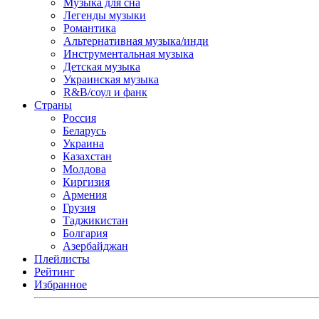
Музыка для сна
Легенды музыки
Романтика
Альтернативная музыка/инди
Инструментальная музыка
Детская музыка
Украинская музыка
R&B/cоул и фанк
Страны
Россия
Беларусь
Украина
Казахстан
Молдова
Киргизия
Армения
Грузия
Таджикистан
Болгария
Азербайджан
Плейлисты
Рейтинг
Избранное