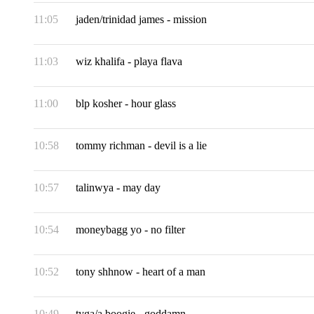
11:05
jaden/trinidad james
-
mission
11:03
wiz khalifa
-
playa flava
11:00
blp kosher
-
hour glass
10:58
tommy richman
-
devil is a lie
10:57
talinwya
-
may day
10:54
moneybagg yo
-
no filter
10:52
tony shhnow
-
heart of a man
10:49
tyga/a boogie
-
goddamn