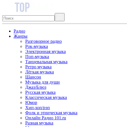
Радио
Жанры
Разговорное радио
Рок-музыка
Электронная музыка
Поп-музыка
Танцевальная музыка
Ретро музыка
Лёгкая музыка
Шансон
Музыка для души
Джаз/Блюз
Русская музыка
Классическая музыка
Юмор
Хип-хоп/рэп
Фолк и этническая музыка
Онлайн Радио 101.ru
Разная музыка