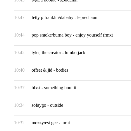
10:47
fetty p franklin/dababy
-
leprechaun
10:44
pop smoke/burna boy
-
enjoy yourself (rmx)
10:42
tyler, the creator
-
lumberjack
10:40
offset & jid
-
bodies
10:37
blxst
-
something bout it
10:34
sofaygo
-
outside
10:32
mozzy/est gee
-
turnt