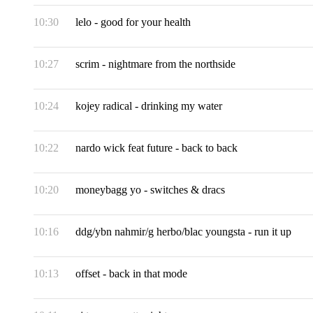
10:30
lelo
-
good for your health
10:27
scrim
-
nightmare from the northside
10:24
kojey radical
-
drinking my water
10:22
nardo wick feat future
-
back to back
10:20
moneybagg yo
-
switches & dracs
10:16
ddg/ybn nahmir/g herbo/blac youngsta
-
run it up
10:13
offset
-
back in that mode