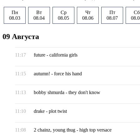
Пн
Вт
Ср
Чт
Пт
Сб
08.03
08.04
08.05
08.06
08.07
08.0
09 Августа
11:17
future
-
california girls
11:15
autumn!
-
force his hand
11:13
bobby shmurda
-
they don't know
11:10
drake
-
plot twist
11:08
2 chainz, young thug
-
high top versace