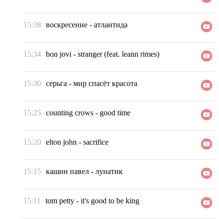
15:38
воскресение
-
атлантида
15:34
bon jovi
-
stranger (feat. leann rimes)
15:30
серьга
-
мир спасёт красота
15:25
counting crows
-
good time
15:20
elton john
-
sacrifice
15:15
кашин павел
-
лунатик
15:11
tom petty
-
it's good to be king