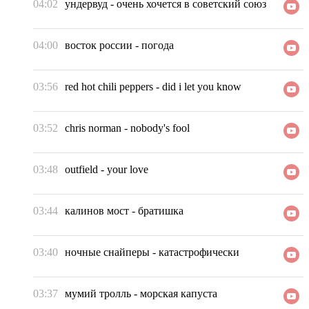
04:02
ундервуд
-
очень хочется в советский союз
04:00
восток россии
-
погода
03:56
red hot chili peppers
-
did i let you know
03:52
chris norman
-
nobody's fool
03:48
outfield
-
your love
03:44
калинов мост
-
братишка
03:40
ночные снайперы
-
катастрофически
03:37
мумий тролль
-
морская капуста