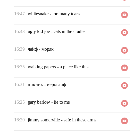
16:47
whitesnake
-
too many tears
16:43
ugly kid joe
-
cats in the cradle
16:39
чайф
-
моряк
16:35
walking papers
-
a place like this
16:31
пикник
-
иероглиф
16:25
gary barlow
-
lie to me
16:20
jimmy somerville
-
safe in these arms