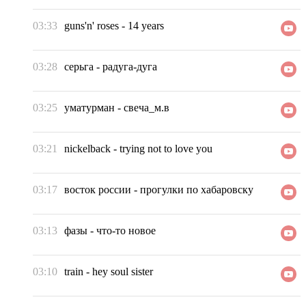
03:33
guns'n' roses
-
14 years
03:28
серьга
-
радуга-дуга
03:25
уматурман
-
свеча_м.в
03:21
nickelback
-
trying not to love you
03:17
восток россии
-
прогулки по хабаровску
03:13
фазы
-
что-то новое
03:10
train
-
hey soul sister