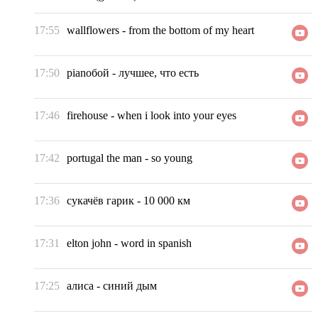
17:55
wallflowers
-
from the bottom of my heart
17:50
pianoбой
-
лучшее, что есть
17:46
firehouse
-
when i look into your eyes
17:42
portugal the man
-
so young
17:36
сукачёв гарик
-
10 000 км
17:31
elton john
-
word in spanish
17:25
алиса
-
синий дым