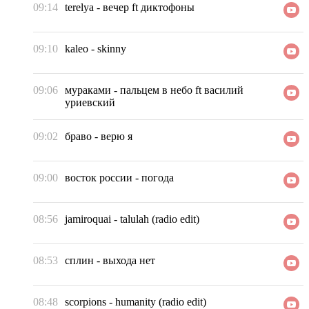
09:14
terelya
-
вечер ft диктофоны
09:10
kaleo
-
skinny
09:06
мураками
-
пальцем в небо ft василий
уриевский
09:02
браво
-
верю я
09:00
восток россии
-
погода
08:56
jamiroquai
-
talulah (radio edit)
08:53
сплин
-
выхода нет
08:48
scorpions
-
humanity (radio edit)