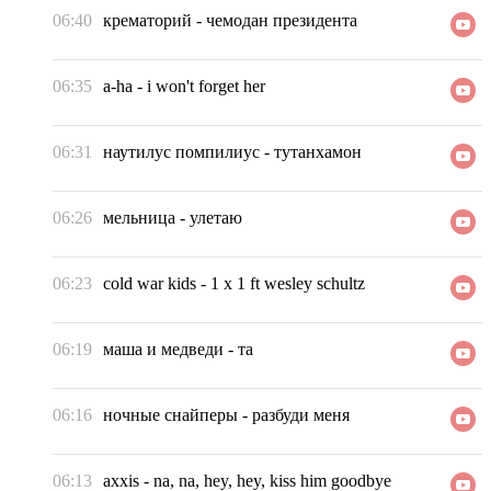
06:40
крематорий
-
чемодан президента
06:35
a-ha
-
i won't forget her
06:31
наутилус помпилиус
-
тутанхамон
06:26
мельница
-
улетаю
06:23
cold war kids
-
1 x 1 ft wesley schultz
06:19
маша и медведи
-
та
06:16
ночные снайперы
-
разбуди меня
06:13
axxis
-
na, na, hey, hey, kiss him goodbye