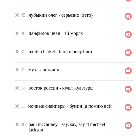
08:45
чубыкин олег
-
серьезно (лето)
08:40
панфилов иван
-
эй моряк
08:35
morten harket
-
burn money burn
08:32
муха
-
чик-чик
08:14
восток россии
-
культ культуры
08:11
ночные снайперы
-
бунин (я помню всё)
08:06
paul mccartney
-
say, say, say ft michael
jackson