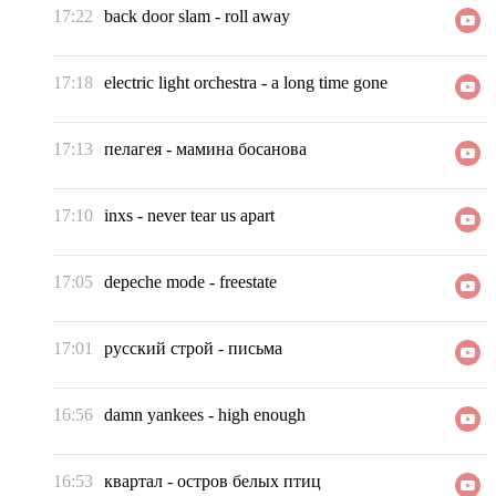
17:22
back door slam
-
roll away
17:18
electric light orchestra
-
a long time gone
17:13
пелагея
-
мамина босанова
17:10
inxs
-
never tear us apart
17:05
depeche mode
-
freestate
17:01
русский строй
-
письма
16:56
damn yankees
-
high enough
16:53
квартал
-
остров белых птиц