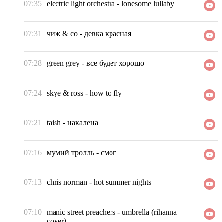
07:35
electric light orchestra
-
lonesome lullaby
07:31
чиж & co
-
девка красная
07:28
green grey
-
все будет хорошо
07:24
skye & ross
-
how to fly
07:21
taish
-
накалена
07:16
мумий тролль
-
смог
07:13
chris norman
-
hot summer nights
07:10
manic street preachers
-
umbrella (rihanna
cover)