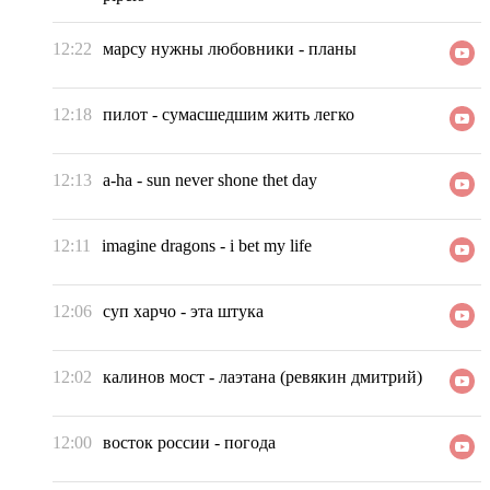
12:22
марсу нужны любовники
-
планы
12:18
пилот
-
сумасшедшим жить легко
12:13
a-ha
-
sun never shone thet day
12:11
imagine dragons
-
i bet my life
12:06
суп харчо
-
эта штука
12:02
калинов мост
-
лаэтана (ревякин дмитрий)
12:00
восток россии
-
погода