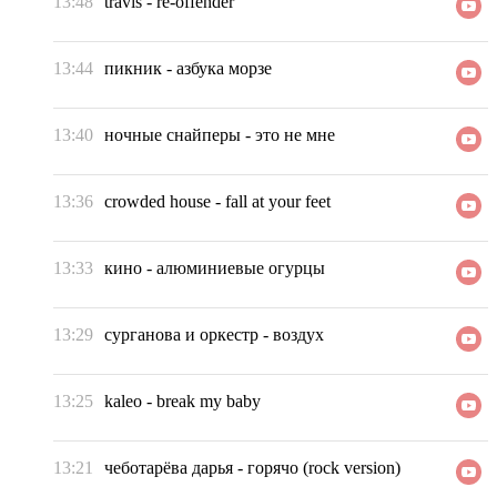
13:48
travis
-
re-offender
13:44
пикник
-
азбука морзе
13:40
ночные снайперы
-
это не мне
13:36
crowded house
-
fall at your feet
13:33
кино
-
алюминиевые огурцы
13:29
сурганова и оркестр
-
воздух
13:25
kaleo
-
break my baby
13:21
чеботарёва дарья
-
горячо (rock version)