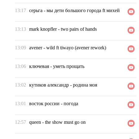
13:17
серьга
-
мы дети большого города ft михей
13:13
mark knopfler
-
two pairs of hands
13:09
avener
-
wild ft tiwayo (avener rework)
13:06
ключевая
-
уметь прощать
13:02
кутиков александр
-
родина моя
13:01
восток россии
-
погода
12:57
queen
-
the show must go on