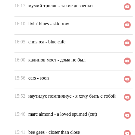
16:17
мумий тролль
-
такие девченки
16:10
livin' blues
-
skid row
16:05
chris rea
-
blue cafe
16:00
калинов мост
-
дома не был
15:56
cars
-
soon
15:52
наутилус помпилиус
-
я хочу быть с тобой
15:46
marc almond
-
a loved spurned (cut)
15:41
bee gees
-
closer than close