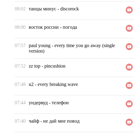
08:02
танцы минус
-
discorock
08:00
восток россии
-
погода
07:57
paul young
-
every time you go away (single
version)
07:52
zz top
-
pincushion
07:48
u2
-
every breaking wave
07:44
ундервуд
-
телефон
07:40
чайф
-
не дай мне повод