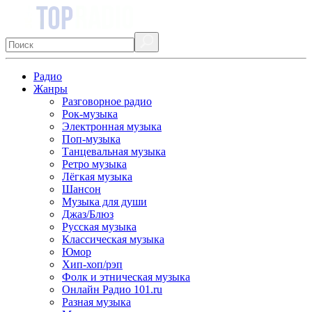
Радио
Жанры
Разговорное радио
Рок-музыка
Электронная музыка
Поп-музыка
Танцевальная музыка
Ретро музыка
Лёгкая музыка
Шансон
Музыка для души
Джаз/Блюз
Русская музыка
Классическая музыка
Юмор
Хип-хоп/рэп
Фолк и этническая музыка
Онлайн Радио 101.ru
Разная музыка