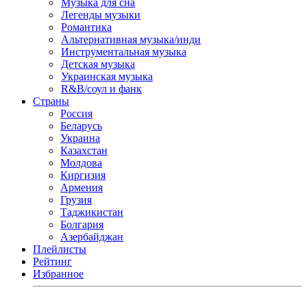
Музыка для сна
Легенды музыки
Романтика
Альтернативная музыка/инди
Инструментальная музыка
Детская музыка
Украинская музыка
R&B/cоул и фанк
Страны
Россия
Беларусь
Украина
Казахстан
Молдова
Киргизия
Армения
Грузия
Таджикистан
Болгария
Азербайджан
Плейлисты
Рейтинг
Избранное