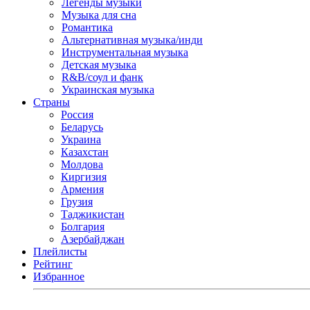
Легенды музыки
Музыка для сна
Романтика
Альтернативная музыка/инди
Инструментальная музыка
Детская музыка
R&B/cоул и фанк
Украинская музыка
Страны
Россия
Беларусь
Украина
Казахстан
Молдова
Киргизия
Армения
Грузия
Таджикистан
Болгария
Азербайджан
Плейлисты
Рейтинг
Избранное