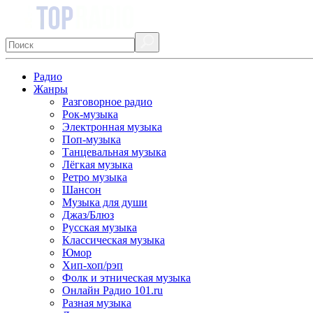
Радио
Жанры
Разговорное радио
Рок-музыка
Электронная музыка
Поп-музыка
Танцевальная музыка
Лёгкая музыка
Ретро музыка
Шансон
Музыка для души
Джаз/Блюз
Русская музыка
Классическая музыка
Юмор
Хип-хоп/рэп
Фолк и этническая музыка
Онлайн Радио 101.ru
Разная музыка