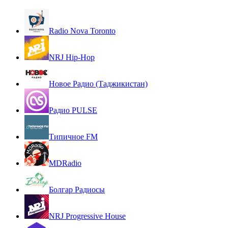
Radio Nova Toronto
NRJ Hip-Hop
Новое Радио (Таджикистан)
Радио PULSE
Типичное FM
MDRadio
Болгар Радиосы
NRJ Progressive House