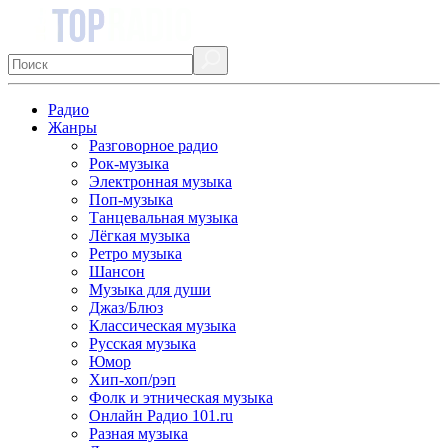
Радио
Жанры
Разговорное радио
Рок-музыка
Электронная музыка
Поп-музыка
Танцевальная музыка
Лёгкая музыка
Ретро музыка
Шансон
Музыка для души
Джаз/Блюз
Классическая музыка
Русская музыка
Юмор
Хип-хоп/рэп
Фолк и этническая музыка
Онлайн Радио 101.ru
Разная музыка