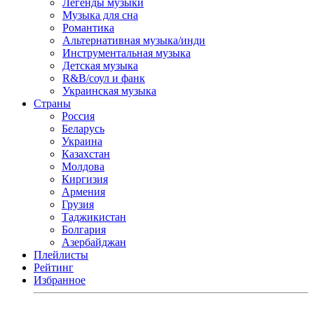
Легенды музыки
Музыка для сна
Романтика
Альтернативная музыка/инди
Инструментальная музыка
Детская музыка
R&B/cоул и фанк
Украинская музыка
Страны
Россия
Беларусь
Украина
Казахстан
Молдова
Киргизия
Армения
Грузия
Таджикистан
Болгария
Азербайджан
Плейлисты
Рейтинг
Избранное