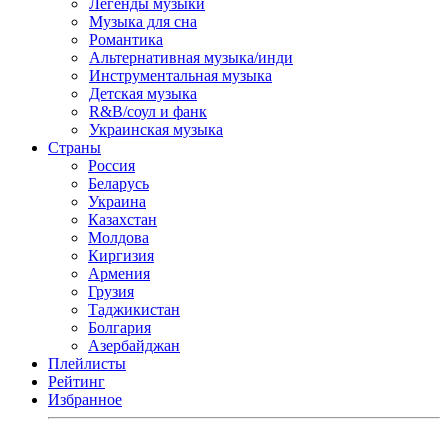
Легенды музыки
Музыка для сна
Романтика
Альтернативная музыка/инди
Инструментальная музыка
Детская музыка
R&B/cоул и фанк
Украинская музыка
Страны
Россия
Беларусь
Украина
Казахстан
Молдова
Киргизия
Армения
Грузия
Таджикистан
Болгария
Азербайджан
Плейлисты
Рейтинг
Избранное