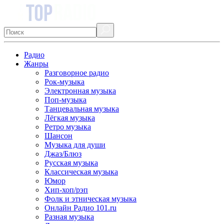
Радио
Жанры
Разговорное радио
Рок-музыка
Электронная музыка
Поп-музыка
Танцевальная музыка
Лёгкая музыка
Ретро музыка
Шансон
Музыка для души
Джаз/Блюз
Русская музыка
Классическая музыка
Юмор
Хип-хоп/рэп
Фолк и этническая музыка
Онлайн Радио 101.ru
Разная музыка