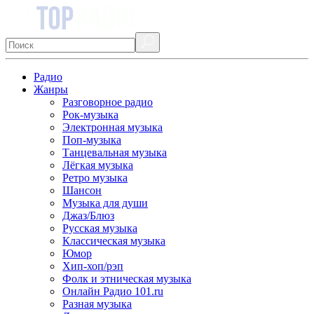
Радио
Жанры
Разговорное радио
Рок-музыка
Электронная музыка
Поп-музыка
Танцевальная музыка
Лёгкая музыка
Ретро музыка
Шансон
Музыка для души
Джаз/Блюз
Русская музыка
Классическая музыка
Юмор
Хип-хоп/рэп
Фолк и этническая музыка
Онлайн Радио 101.ru
Разная музыка