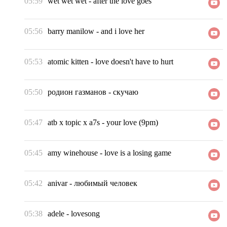
05:59
wet wet wet
-
after the love goes
05:56
barry manilow
-
and i love her
05:53
atomic kitten
-
love doesn't have to hurt
05:50
родион газманов
-
скучаю
05:47
atb x topic x a7s
-
your love (9pm)
05:45
amy winehouse
-
love is a losing game
05:42
anivar
-
любимый человек
05:38
adele
-
lovesong