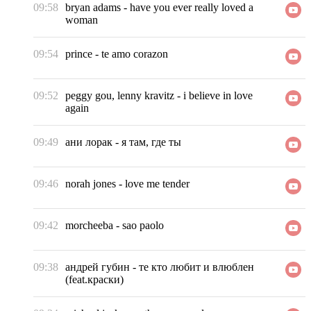
09:58
bryan adams
-
have you ever really loved a
woman
09:54
prince
-
te amo corazon
09:52
peggy gou, lenny kravitz
-
i believe in love
again
09:49
ани лорак
-
я там, где ты
09:46
norah jones
-
love me tender
09:42
morcheeba
-
sao paolo
09:38
андрей губин
-
те кто любит и влюблен
(feat.краски)