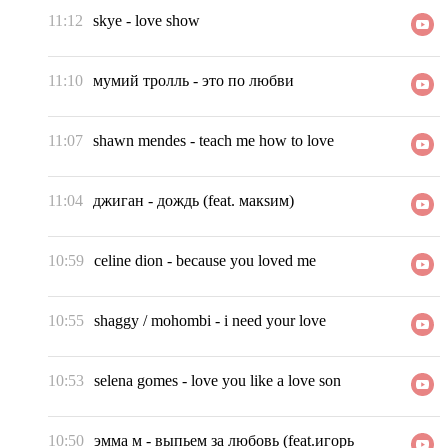
11:12
skye
-
love show
11:10
мумий тролль
-
это по любви
11:07
shawn mendes
-
teach me how to love
11:04
джиган
-
дождь (feat. макsим)
10:59
celine dion
-
because you loved me
10:55
shaggy / mohombi
-
i need your love
10:53
selena gomes
-
love you like a love son
10:50
эмма м
-
выпьем за любовь (feat.игорь