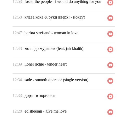
12:53
foster the people
-
i would do anything for you
12:50
клава кока & руки вверх!
-
нокаут
12:47
barbra streisand
-
woman in love
12:43
мот
-
до мурашек (feat. jah khalib)
12:39
lionel richie
-
tender heart
12:34
sade
-
smooth operator (single version)
12:33
дора
-
втюрилась
12:28
ed sheeran
-
give me love