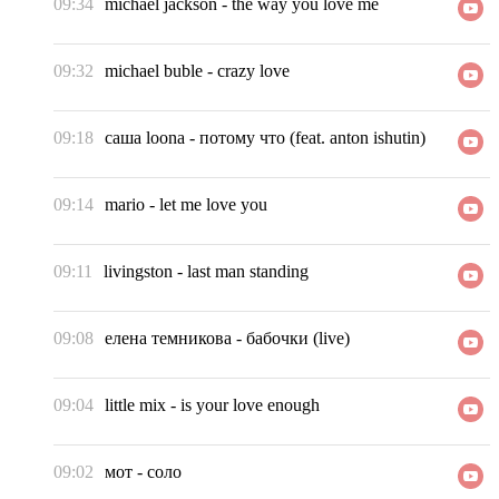
09:34
michael jackson
-
the way you love me
09:32
michael buble
-
crazy love
09:18
саша loona
-
потому что (feat. anton ishutin)
09:14
mario
-
let me love you
09:11
livingston
-
last man standing
09:08
елена темникова
-
бабочки (live)
09:04
little mix
-
is your love enough
09:02
мот
-
соло