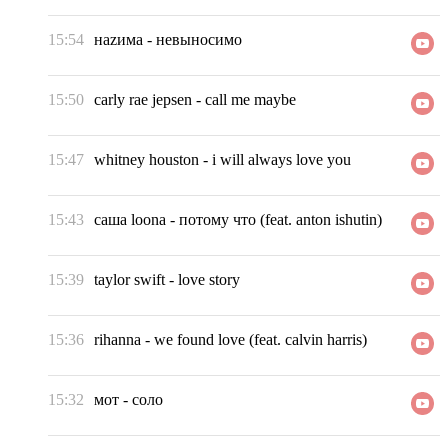
15:54
наzима
-
невыносимо
15:50
carly rae jepsen
-
call me maybe
15:47
whitney houston
-
i will always love you
15:43
саша loona
-
потому что (feat. anton ishutin)
15:39
taylor swift
-
love story
15:36
rihanna
-
we found love (feat. calvin harris)
15:32
мот
-
соло