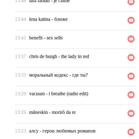
13:48
lara fabian
-
je t'aime
13:44
lena katina
-
ближе
13:41
benefit
-
sex sells
13:37
chris de burgh
-
the lady in red
13:33
моральный кодекс
-
где ты?
13:29
vacuum
-
i breathe (radio edit)
13:26
måneskin
-
morirò da re
13:23
алсу
-
герои любимых романов