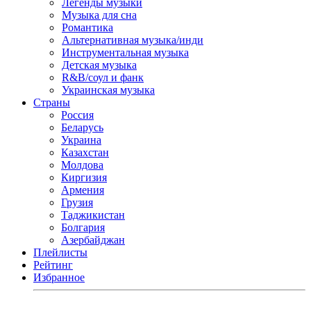
Легенды музыки
Музыка для сна
Романтика
Альтернативная музыка/инди
Инструментальная музыка
Детская музыка
R&B/cоул и фанк
Украинская музыка
Страны
Россия
Беларусь
Украина
Казахстан
Молдова
Киргизия
Армения
Грузия
Таджикистан
Болгария
Азербайджан
Плейлисты
Рейтинг
Избранное