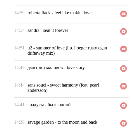
14:59
roberta flack
-
feel like makin' love
14:54
sandra
-
seal it forever
14:51
u2
-
summer of love (hp. hoeger rusty egan
driftaway mix)
14:47
дмитрий маликов
-
love story
14:44
sans souci
-
sweet harmony (feat. pearl
andersson)
14:41
градусы
-
быть одной
14:38
savage garden
-
to the moon and back