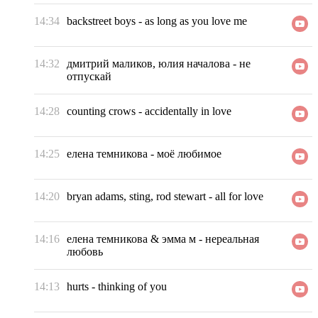
14:34
backstreet boys
-
as long as you love me
14:32
дмитрий маликов, юлия началова
-
не
отпускай
14:28
counting crows
-
accidentally in love
14:25
елена темникова
-
моё любимое
14:20
bryan adams, sting, rod stewart
-
all for love
14:16
елена темникова & эмма м
-
нереальная
любовь
14:13
hurts
-
thinking of you