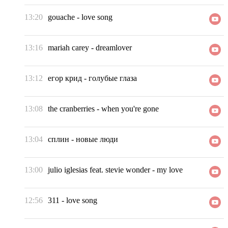
13:20
gouache
-
love song
13:16
mariah carey
-
dreamlover
13:12
егор крид
-
голубые глаза
13:08
the cranberries
-
when you're gone
13:04
сплин
-
новые люди
13:00
julio iglesias feat. stevie wonder
-
my love
12:56
311
-
love song