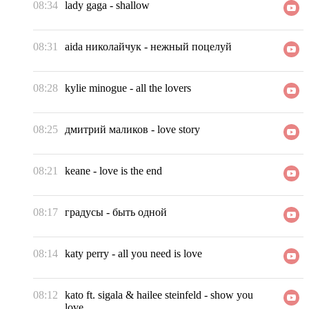
08:34
lady gaga
-
shallow
08:31
aida николайчук
-
нежный поцелуй
08:28
kylie minogue
-
all the lovers
08:25
дмитрий маликов
-
love story
08:21
keane
-
love is the end
08:17
градусы
-
быть одной
08:14
katy perry
-
all you need is love
08:12
kato ft. sigala & hailee steinfeld
-
show you
love