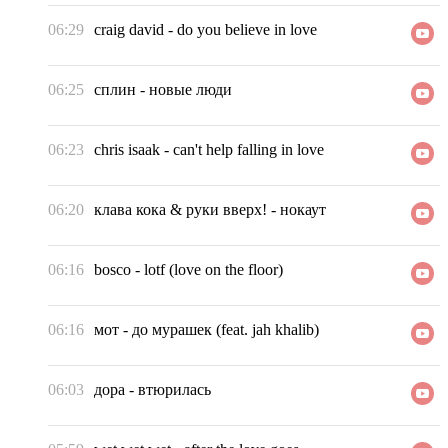
06:29
craig david
-
do you believe in love
06:25
сплин
-
новые люди
06:23
chris isaak
-
can't help falling in love
06:20
клава кока & руки вверх!
-
нокаут
06:16
bosco
-
lotf (love on the floor)
06:16
мот
-
до мурашек (feat. jah khalib)
06:03
дора
-
втюрилась