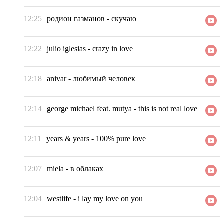
12:25
родион газманов
-
скучаю
12:22
julio iglesias
-
crazy in love
12:18
anivar
-
любимый человек
12:14
george michael feat. mutya
-
this is not real love
12:11
years & years
-
100% pure love
12:07
miela
-
в облаках
12:04
westlife
-
i lay my love on you