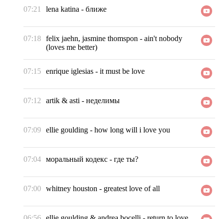
07:21
lena katina
-
ближе
07:18
felix jaehn, jasmine thomspon
-
ain't nobody
(loves me better)
07:15
enrique iglesias
-
it must be love
07:12
artik & asti
-
неделимы
07:09
ellie goulding
-
how long will i love you
07:04
моральный кодекс
-
где ты?
07:00
whitney houston
-
greatest love of all
06:56
ellie goulding & andrea bocelli
-
return to love