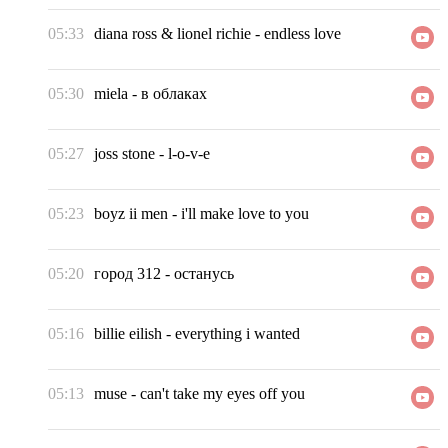
05:33
diana ross & lionel richie
-
endless love
05:30
miela
-
в облаках
05:27
joss stone
-
l-o-v-e
05:23
boyz ii men
-
i'll make love to you
05:20
город 312
-
останусь
05:16
billie eilish
-
everything i wanted
05:13
muse
-
can't take my eyes off you