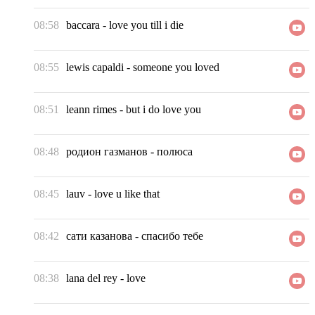
08:58
baccara
-
love you till i die
08:55
lewis capaldi
-
someone you loved
08:51
leann rimes
-
but i do love you
08:48
родион газманов
-
полюса
08:45
lauv
-
love u like that
08:42
сати казанова
-
спасибо тебе
08:38
lana del rey
-
love