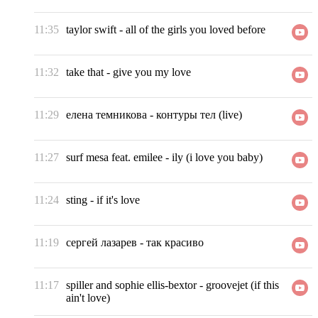
11:35
taylor swift
-
all of the girls you loved before
11:32
take that
-
give you my love
11:29
елена темникова
-
контуры тел (live)
11:27
surf mesa feat. emilee
-
ily (i love you baby)
11:24
sting
-
if it's love
11:19
сергей лазарев
-
так красиво
11:17
spiller and sophie ellis-bextor
-
groovejet (if this
ain't love)