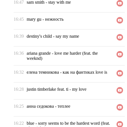
16:47
sam smith
-
stay with me
16:45
mary gu
-
нежность
16:39
destiny's child
-
say my name
16:36
ariana grande
-
love me harder (feat. the
weeknd)
16:32
елена темникова
-
как на фантиках love is
16:28
justin timberlake feat. ti
-
my love
16:25
анна седокова
-
теплее
16:22
blue
-
sorry seems to be the hardest word (feat.