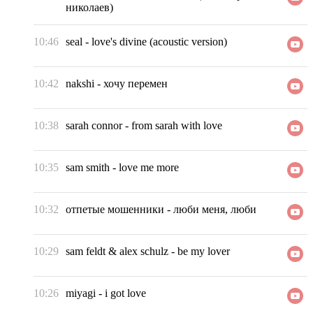
николаев)
10:46
seal
-
love's divine (acoustic version)
10:42
nakshi
-
хочу перемен
10:38
sarah connor
-
from sarah with love
10:35
sam smith
-
love me more
10:32
отпетые мошенники
-
люби меня, люби
10:29
sam feldt & alex schulz
-
be my lover
10:26
miyagi
-
i got love