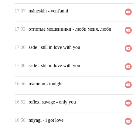
17:07
måneskin
-
vent'anni
17:03
отпетые мошенники
-
люби меня, люби
17:00
sade
-
still in love with you
17:00
sade
-
still in love with you
16:56
reamonn
-
tonight
16:52
reflex, savage
-
only you
16:50
miyagi
-
i got love