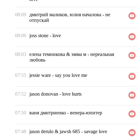
08:09
дмитрий маликов, юлия началова
-
не
отпускай
08:06
joss stone
-
love
08:03
елена темникова & эмма м
-
нереальная
любовь
07:55
jessie ware
-
say you love me
07:52
jason donovan
-
love hurts
07:50
ваня дмитриенко
-
венера-юпитер
07:48
jason derulo & jawsh 685
-
savage love