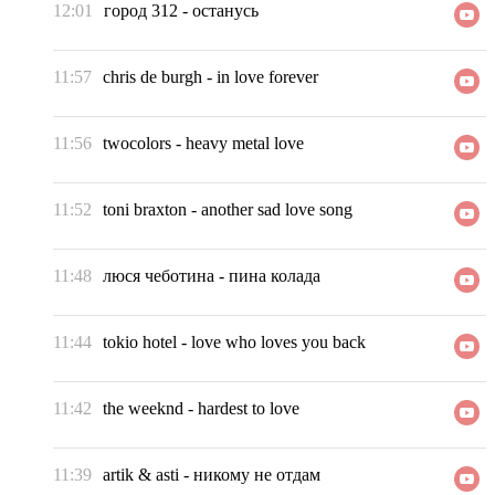
12:01
город 312
-
останусь
11:57
chris de burgh
-
in love forever
11:56
twocolors
-
heavy metal love
11:52
toni braxton
-
another sad love song
11:48
люся чеботина
-
пина колада
11:44
tokio hotel
-
love who loves you back
11:42
the weeknd
-
hardest to love
11:39
artik & asti
-
никому не отдам