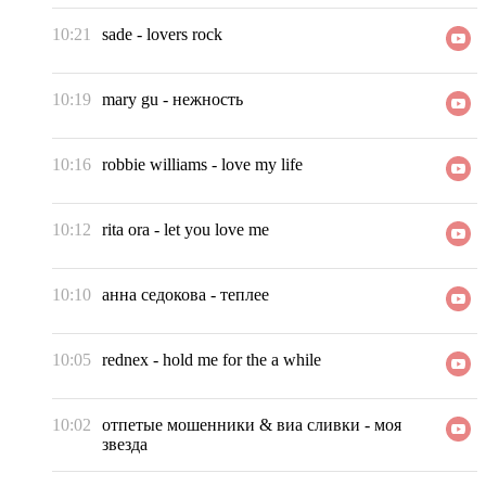
10:21
sade
-
lovers rock
10:19
mary gu
-
нежность
10:16
robbie williams
-
love my life
10:12
rita ora
-
let you love me
10:10
анна седокова
-
теплее
10:05
rednex
-
hold me for the a while
10:02
отпетые мошенники & виа сливки
-
моя
звезда