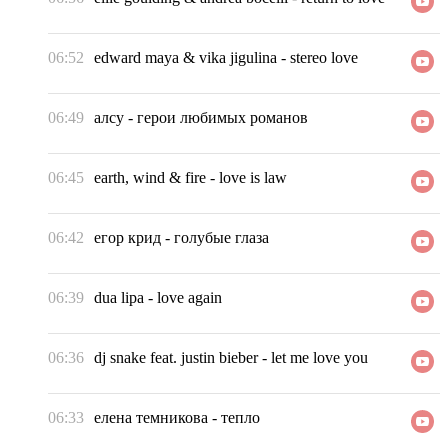
06:52
edward maya & vika jigulina
-
stereo love
06:49
алсу
-
герои любимых романов
06:45
earth, wind & fire
-
love is law
06:42
егор крид
-
голубые глаза
06:39
dua lipa
-
love again
06:36
dj snake feat. justin bieber
-
let me love you
06:33
елена темникова
-
тепло