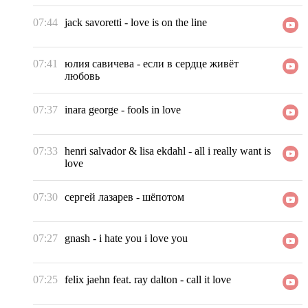
07:44
jack savoretti
-
love is on the line
07:41
юлия савичева
-
если в сердце живёт
любовь
07:37
inara george
-
fools in love
07:33
henri salvador & lisa ekdahl
-
all i really want is
love
07:30
сергей лазарев
-
шёпотом
07:27
gnash
-
i hate you i love you
07:25
felix jaehn feat. ray dalton
-
call it love