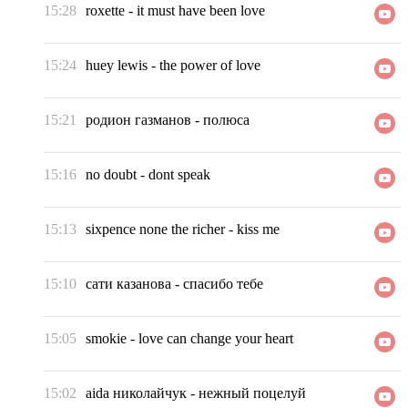
15:28
roxette
-
it must have been love
15:24
huey lewis
-
the power of love
15:21
родион газманов
-
полюса
15:16
no doubt
-
dont speak
15:13
sixpence none the richer
-
kiss me
15:10
сати казанова
-
спасибо тебе
15:05
smokie
-
love can change your heart
15:02
aida николайчук
-
нежный поцелуй