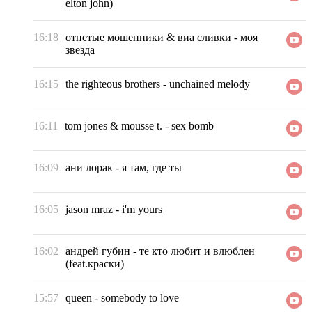
elton john)
16:18
отпетые мошенники & виа сливки
-
моя
звезда
16:15
the righteous brothers
-
unchained melody
16:11
tom jones & mousse t.
-
sex bomb
16:09
ани лорак
-
я там, где ты
16:05
jason mraz
-
i'm yours
16:02
андрей губин
-
те кто любит и влюблен
(feat.краски)
15:57
queen
-
somebody to love