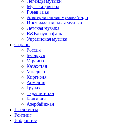
Легенды музыки
Музыка для сна
Романтика
Альтернативная музыка/инди
Инструментальная музыка
Детская музыка
R&B/cоул и фанк
Украинская музыка
Страны
Россия
Беларусь
Украина
Казахстан
Молдова
Киргизия
Армения
Грузия
Таджикистан
Болгария
Азербайджан
Плейлисты
Рейтинг
Избранное