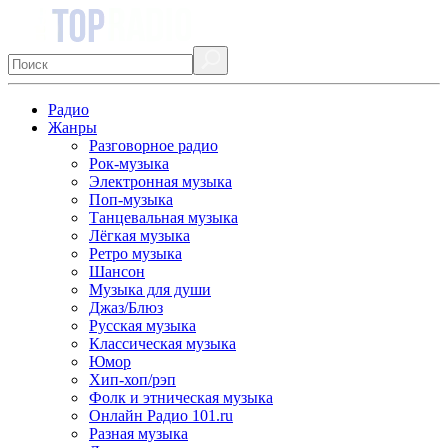
Радио
Жанры
Разговорное радио
Рок-музыка
Электронная музыка
Поп-музыка
Танцевальная музыка
Лёгкая музыка
Ретро музыка
Шансон
Музыка для души
Джаз/Блюз
Русская музыка
Классическая музыка
Юмор
Хип-хоп/рэп
Фолк и этническая музыка
Онлайн Радио 101.ru
Разная музыка