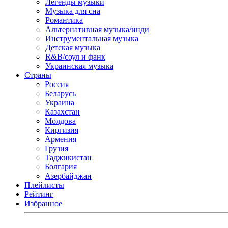
Легенды музыки
Музыка для сна
Романтика
Альтернативная музыка/инди
Инструментальная музыка
Детская музыка
R&B/cоул и фанк
Украинская музыка
Страны
Россия
Беларусь
Украина
Казахстан
Молдова
Киргизия
Армения
Грузия
Таджикистан
Болгария
Азербайджан
Плейлисты
Рейтинг
Избранное