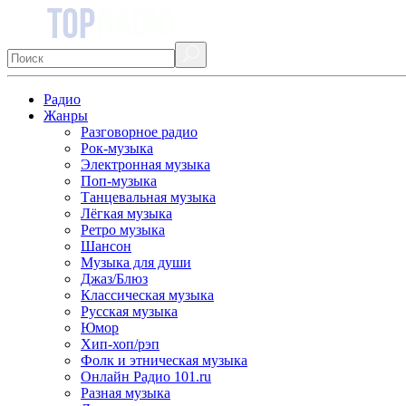
Радио
Жанры
Разговорное радио
Рок-музыка
Электронная музыка
Поп-музыка
Танцевальная музыка
Лёгкая музыка
Ретро музыка
Шансон
Музыка для души
Джаз/Блюз
Классическая музыка
Русская музыка
Юмор
Хип-хоп/рэп
Фолк и этническая музыка
Онлайн Радио 101.ru
Разная музыка