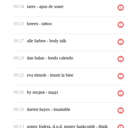
00:34
rares
-
apus de soare
00:32
loreen
-
tattoo
00:27
alle farben
-
body talk
00:24
dan balan
-
lendo calendo
00:22
eva timush
-
imuni la bine
00:20
by индия
-
шадэ
00:16
darren hayes
-
insatiable
00:13
sonny fodera, d.o.d, poppy baskcomb
-
think