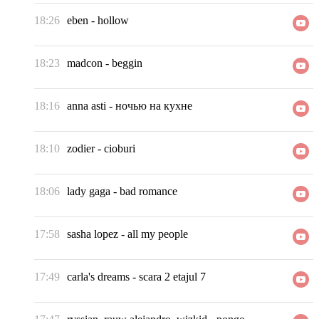
18:26
eben
-
hollow
18:23
madcon
-
beggin
18:16
anna asti
-
ночью на кухне
18:10
zodier
-
cioburi
18:06
lady gaga
-
bad romance
17:58
sasha lopez
-
all my people
17:49
carla's dreams
-
scara 2 etajul 7