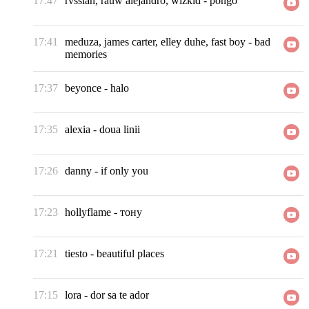
17:47
rvssian, rauw alejandro, wizkid
-
pongo
17:41
meduza, james carter, elley duhe, fast boy
-
bad
memories
17:37
beyonce
-
halo
17:35
alexia
-
doua linii
17:26
danny
-
if only you
17:23
hollyflame
-
тону
17:21
tiesto
-
beautiful places
17:15
lora
-
dor sa te ador