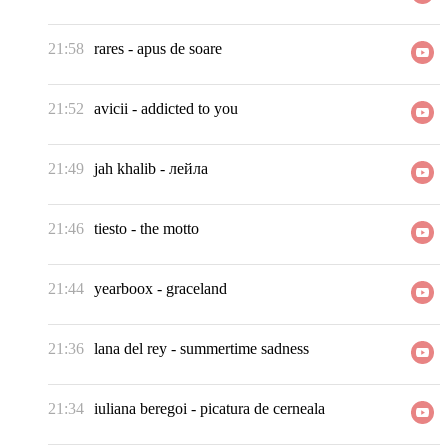
21:58
rares
-
apus de soare
21:52
avicii
-
addicted to you
21:49
jah khalib
-
лейла
21:46
tiesto
-
the motto
21:44
yearboox
-
graceland
21:36
lana del rey
-
summertime sadness
21:34
iuliana beregoi
-
picatura de cerneala