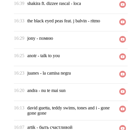
16:39
shakira ft. dizzee rascal
-
loca
16:33
the black eyed peas feat. j balvin
-
ritmo
16:29
jony
-
помню
16:25
anotr
-
talk to you
16:23
juanes
-
la camisa negra
16:20
andra
-
nu te mai sun
16:13
david guetta, teddy swims, tones and i
-
gone
gone gone
16:07
artik
-
быть счастливой