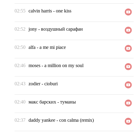
02:55
calvin harris
-
one kiss
02:52
jony
-
воздушный сарафан
02:50
alfa
-
a me mi piace
02:46
moses
-
a million on my soul
02:43
zodier
-
cioburi
02:40
макс барских
-
туманы
02:37
daddy yankee
-
con calma (remix)