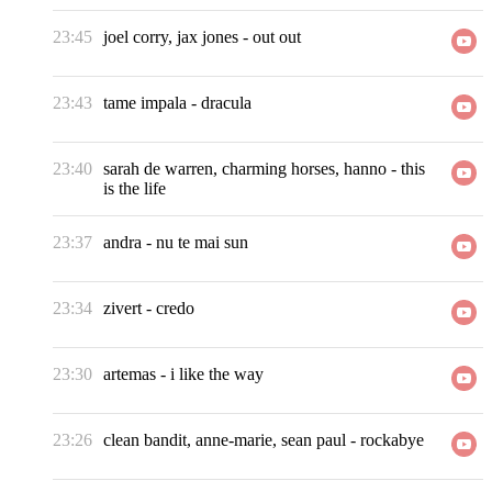
23:45
joel corry, jax jones
-
out out
23:43
tame impala
-
dracula
23:40
sarah de warren, charming horses, hanno
-
this
is the life
23:37
andra
-
nu te mai sun
23:34
zivert
-
credo
23:30
artemas
-
i like the way
23:26
clean bandit, anne-marie, sean paul
-
rockabye