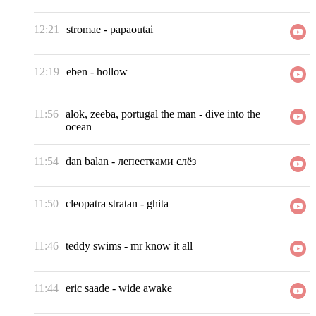
12:21
stromae
-
papaoutai
12:19
eben
-
hollow
11:56
alok, zeeba, portugal the man
-
dive into the
ocean
11:54
dan balan
-
лепестками слёз
11:50
cleopatra stratan
-
ghita
11:46
teddy swims
-
mr know it all
11:44
eric saade
-
wide awake