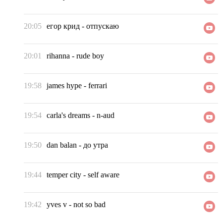
20:05
егор крид
-
отпускаю
20:01
rihanna
-
rude boy
19:58
james hype
-
ferrari
19:54
carla's dreams
-
n-aud
19:50
dan balan
-
до утра
19:44
temper city
-
self aware
19:42
yves v
-
not so bad