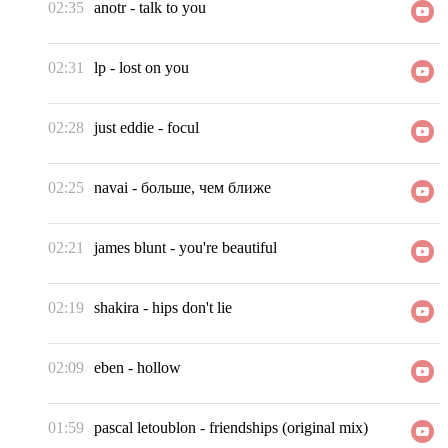
02:35
anotr
-
talk to you
02:31
lp
-
lost on you
02:28
just eddie
-
focul
02:25
navai
-
больше, чем ближе
02:21
james blunt
-
you're beautiful
02:19
shakira
-
hips don't lie
02:09
eben
-
hollow
01:59
pascal letoublon
-
friendships (original mix)