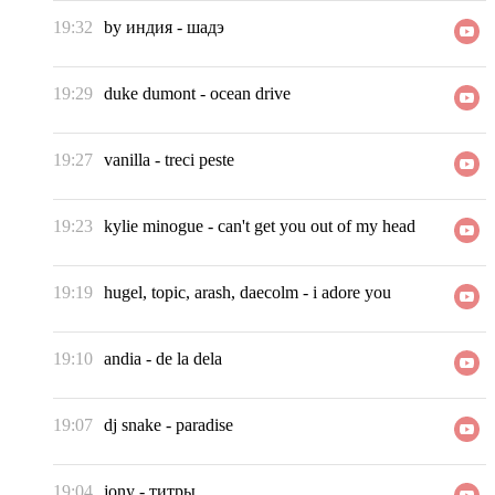
19:32
by индия
-
шадэ
19:29
duke dumont
-
ocean drive
19:27
vanilla
-
treci peste
19:23
kylie minogue
-
can't get you out of my head
19:19
hugel, topic, arash, daecolm
-
i adore you
19:10
andia
-
de la dela
19:07
dj snake
-
paradise
19:04
jony
-
титры