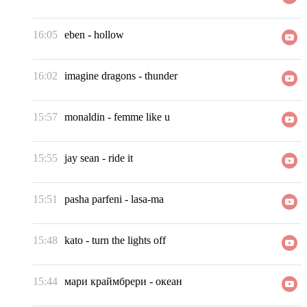
16:05
eben
-
hollow
16:02
imagine dragons
-
thunder
15:57
monaldin
-
femme like u
15:55
jay sean
-
ride it
15:51
pasha parfeni
-
lasa-ma
15:48
kato
-
turn the lights off
15:44
мари краймбрери
-
океан