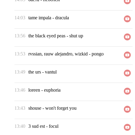
14:03
tame impala
-
dracula
13:56
the black eyed peas
-
shut up
13:53
rvssian, rauw alejandro, wizkid
-
pongo
13:49
the urs
-
vantul
13:46
loreen
-
euphoria
13:43
shouse
-
won't forget you
13:40
3 sud est
-
focul