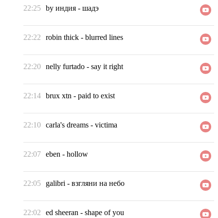
22:25
by индия
-
шадэ
22:22
robin thick
-
blurred lines
22:20
nelly furtado
-
say it right
22:14
brux xtn
-
paid to exist
22:10
carla's dreams
-
victima
22:07
eben
-
hollow
22:05
galibri
-
взгляни на небо
22:02
ed sheeran
-
shape of you