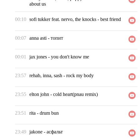
about us
00:10
sofi tukker feat. nervo, the knocks
-
best friend
00:07
anna asti
-
топит
00:01
jax jones
-
you don't know me
23:57
rehab, inna, sash
-
rock my body
23:55
elton john
-
cold heart(pnau remix)
23:51
rita
-
drum bun
23:49
jakone
-
асфальт