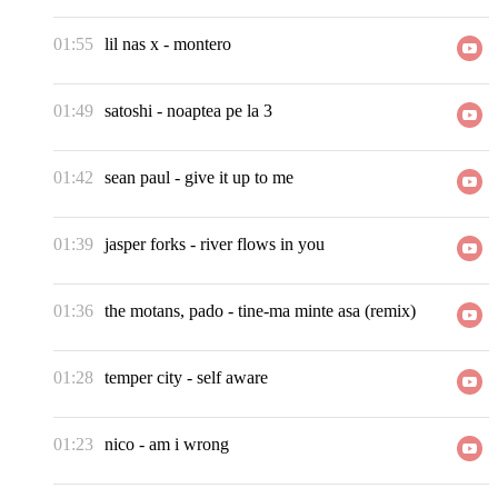
01:55
lil nas x
-
montero
01:49
satoshi
-
noaptea pe la 3
01:42
sean paul
-
give it up to me
01:39
jasper forks
-
river flows in you
01:36
the motans, pado
-
tine-ma minte asa (remix)
01:28
temper city
-
self aware
01:23
nico
-
am i wrong