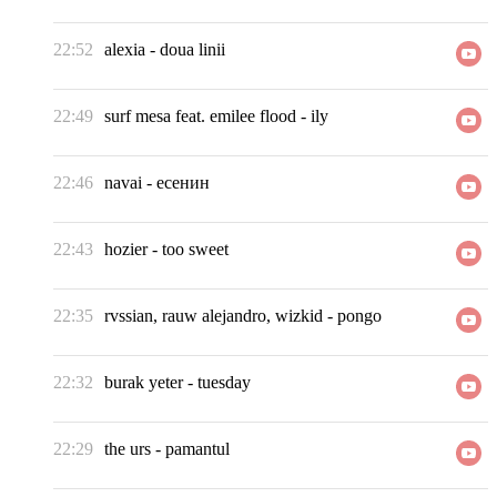
22:52
alexia
-
doua linii
22:49
surf mesa feat. emilee flood
-
ily
22:46
navai
-
есенин
22:43
hozier
-
too sweet
22:35
rvssian, rauw alejandro, wizkid
-
pongo
22:32
burak yeter
-
tuesday
22:29
the urs
-
pamantul