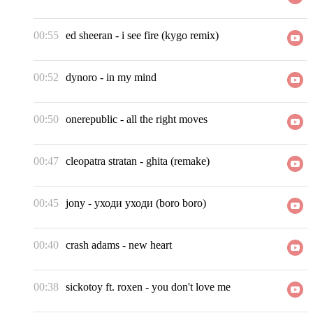
00:55
ed sheeran
-
i see fire (kygo remix)
00:52
dynoro
-
in my mind
00:50
onerepublic
-
all the right moves
00:47
cleopatra stratan
-
ghita (remake)
00:45
jony
-
уходи уходи (boro boro)
00:40
crash adams
-
new heart
00:38
sickotoy ft. roxen
-
you don't love me