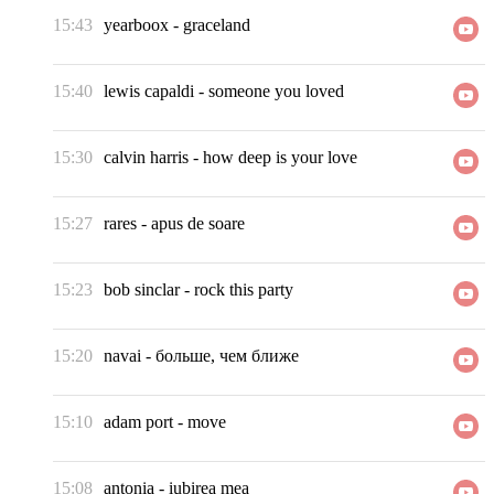
15:43
yearboox
-
graceland
15:40
lewis capaldi
-
someone you loved
15:30
calvin harris
-
how deep is your love
15:27
rares
-
apus de soare
15:23
bob sinclar
-
rock this party
15:20
navai
-
больше, чем ближе
15:10
adam port
-
move
15:08
antonia
-
iubirea mea