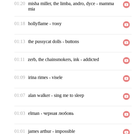
01:20
misha miller, the limba, andro, dyce
-
mamma
mia
01:18
hollyflame
-
тону
01:13
the pussycat dolls
-
buttons
01:11
zerb, the chainsmokers, ink
-
addicted
01:09
irina rimes
-
visele
01:07
alan walker
-
sing me to sleep
01:03
elman
-
черная любовь
01:01
james arthur
-
impossible