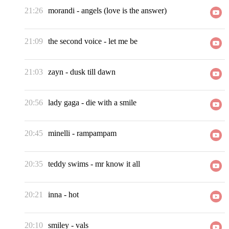
21:26
morandi
-
angels (love is the answer)
21:09
the second voice
-
let me be
21:03
zayn
-
dusk till dawn
20:56
lady gaga
-
die with a smile
20:45
minelli
-
rampampam
20:35
teddy swims
-
mr know it all
20:21
inna
-
hot
20:10
smiley
-
vals