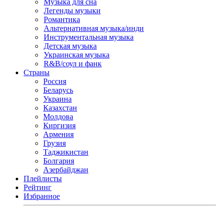
Музыка для сна
Легенды музыки
Романтика
Альтернативная музыка/инди
Инструментальная музыка
Детская музыка
Украинская музыка
R&B/cоул и фанк
Страны
Россия
Беларусь
Украина
Казахстан
Молдова
Киргизия
Армения
Грузия
Таджикистан
Болгария
Азербайджан
Плейлисты
Рейтинг
Избранное