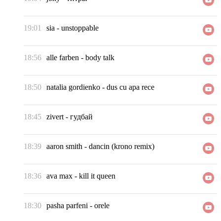
19:01
sia
-
unstoppable
18:56
alle farben
-
body talk
18:50
natalia gordienko
-
dus cu apa rece
18:45
zivert
-
гудбай
18:39
aaron smith
-
dancin (krono remix)
18:36
ava max
-
kill it queen
18:30
pasha parfeni
-
orele