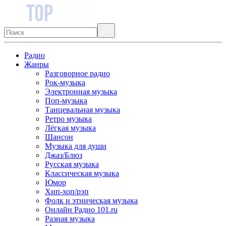
Радио
Жанры
Разговорное радио
Рок-музыка
Электронная музыка
Поп-музыка
Танцевальная музыка
Ретро музыка
Лёгкая музыка
Шансон
Музыка для души
Джаз/Блюз
Русская музыка
Классическая музыка
Юмор
Хип-хоп/рэп
Фолк и этническая музыка
Онлайн Радио 101.ru
Разная музыка