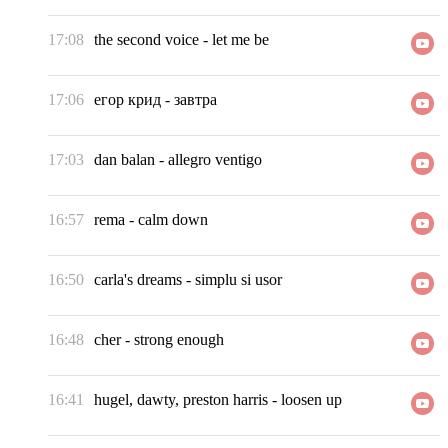
17:08
the second voice
-
let me be
17:06
егор крид
-
завтра
17:03
dan balan
-
allegro ventigo
16:57
rema
-
calm down
16:50
carla's dreams
-
simplu si usor
16:48
cher
-
strong enough
16:41
hugel, dawty, preston harris
-
loosen up