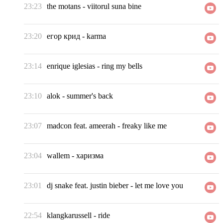
23:23
the motans
-
viitorul suna bine
23:20
егор крид
-
karma
23:14
enrique iglesias
-
ring my bells
23:10
alok
-
summer's back
23:07
madcon feat. ameerah
-
freaky like me
23:04
wallem
-
харизма
23:01
dj snake feat. justin bieber
-
let me love you
22:54
klangkarussell
-
ride