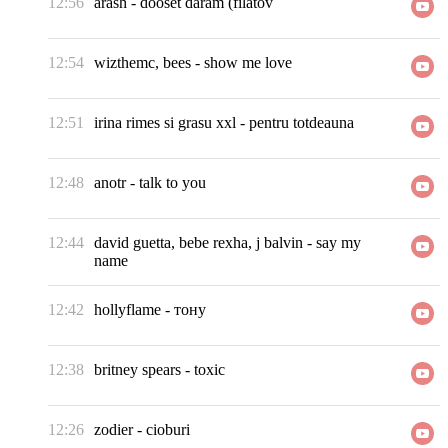
12:56
arash
-
dooset daram (filatov
12:54
wizthemc, bees
-
show me love
12:51
irina rimes si grasu xxl
-
pentru totdeauna
12:48
anotr
-
talk to you
12:44
david guetta, bebe rexha, j balvin
-
say my
name
12:42
hollyflame
-
тону
12:38
britney spears
-
toxic
12:26
zodier
-
cioburi