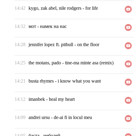
14:42
kygo, zak abel, nile rodgers
-
for life
14:32
мот
-
намек на нас
14:28
jennifer lopez ft. pitbull
-
on the floor
14:25
the motans, pado
-
tine-ma minte asa (remix)
14:21
busta rhymes
-
i know what you want
14:12
imanbek
-
heal my heart
14:09
andrei ursu
-
de-ai fi in locul meu
14:05
баста
-
неболей