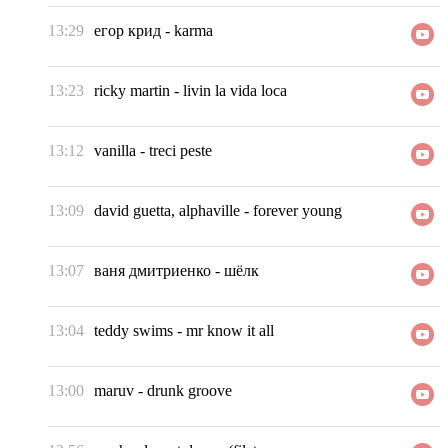
13:29
егор крид
-
karma
13:23
ricky martin
-
livin la vida loca
13:12
vanilla
-
treci peste
13:09
david guetta, alphaville
-
forever young
13:07
ваня дмитриенко
-
шёлк
13:04
teddy swims
-
mr know it all
13:00
maruv
-
drunk groove