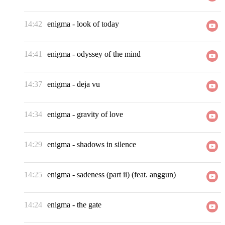
14:42
enigma
-
look of today
14:41
enigma
-
odyssey of the mind
14:37
enigma
-
deja vu
14:34
enigma
-
gravity of love
14:29
enigma
-
shadows in silence
14:25
enigma
-
sadeness (part ii) (feat. anggun)
14:24
enigma
-
the gate