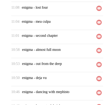
11:08
enigma
-
lost four
11:04
enigma
-
mea culpa
11:01
enigma
-
second chapter
10:58
enigma
-
almost full moon
10:53
enigma
-
out from the deep
10:50
enigma
-
deja vu
10:46
enigma
-
dancing with mephisto