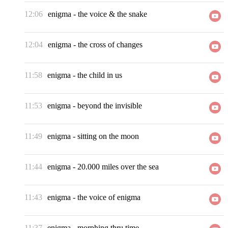
12:06
enigma
-
the voice & the snake
12:04
enigma
-
the cross of changes
11:58
enigma
-
the child in us
11:53
enigma
-
beyond the invisible
11:49
enigma
-
sitting on the moon
11:44
enigma
-
20.000 miles over the sea
11:43
enigma
-
the voice of enigma
11:37
enigma
-
morphing thru time