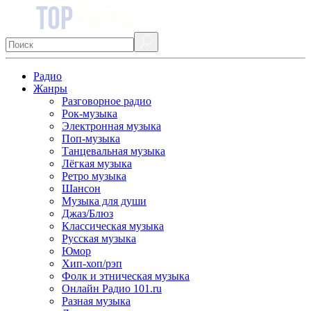
Радио
Жанры
Разговорное радио
Рок-музыка
Электронная музыка
Поп-музыка
Танцевальная музыка
Лёгкая музыка
Ретро музыка
Шансон
Музыка для души
Джаз/Блюз
Классическая музыка
Русская музыка
Юмор
Хип-хоп/рэп
Фолк и этническая музыка
Онлайн Радио 101.ru
Разная музыка