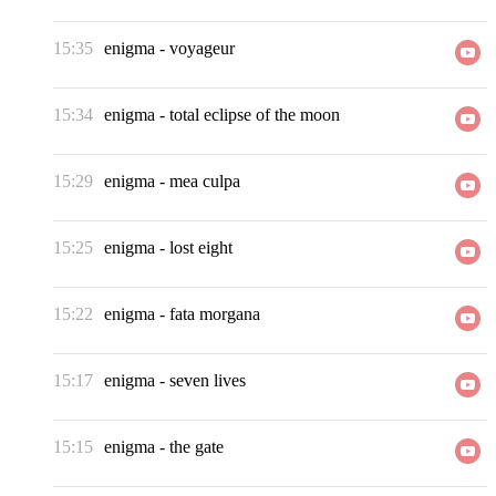
15:35
enigma
-
voyageur
15:34
enigma
-
total eclipse of the moon
15:29
enigma
-
mea culpa
15:25
enigma
-
lost eight
15:22
enigma
-
fata morgana
15:17
enigma
-
seven lives
15:15
enigma
-
the gate