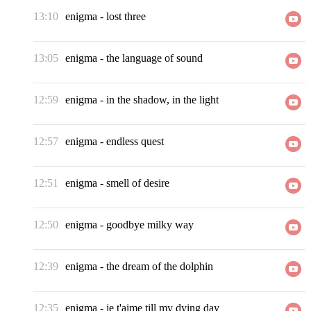
13:10
enigma
-
lost three
13:05
enigma
-
the language of sound
12:59
enigma
-
in the shadow, in the light
12:57
enigma
-
endless quest
12:51
enigma
-
smell of desire
12:50
enigma
-
goodbye milky way
12:39
enigma
-
the dream of the dolphin
12:35
enigma
-
je t'aime till my dying day