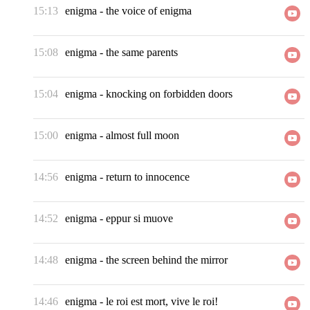
15:13
enigma
-
the voice of enigma
15:08
enigma
-
the same parents
15:04
enigma
-
knocking on forbidden doors
15:00
enigma
-
almost full moon
14:56
enigma
-
return to innocence
14:52
enigma
-
eppur si muove
14:48
enigma
-
the screen behind the mirror
14:46
enigma
-
le roi est mort, vive le roi!