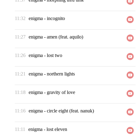
11:32
enigma
-
incognito
11:27
enigma
-
amen (feat. aquilo)
11:26
enigma
-
lost two
11:21
enigma
-
northern lights
11:18
enigma
-
gravity of love
11:16
enigma
-
circle eight (feat. nanuk)
11:11
enigma
-
lost eleven