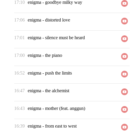
17:10
enigma
-
goodbye milky way
17:06
enigma
-
distorted love
17:01
enigma
-
silence must be heard
17:00
enigma
-
the piano
16:52
enigma
-
push the limits
16:47
enigma
-
the alchemist
16:43
enigma
-
mother (feat. anggun)
16:39
enigma
-
from east to west