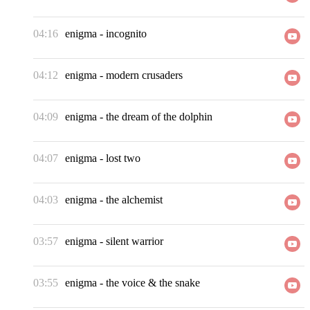
04:16
enigma
-
incognito
04:12
enigma
-
modern crusaders
04:09
enigma
-
the dream of the dolphin
04:07
enigma
-
lost two
04:03
enigma
-
the alchemist
03:57
enigma
-
silent warrior
03:55
enigma
-
the voice & the snake