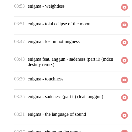
03:53
enigma
-
weightless
03:51
enigma
-
total eclipse of the moon
03:47
enigma
-
lost in nothingness
03:43
enigma feat. anggun
-
sadeness (part ii) (mdzn
destiny remix)
03:39
enigma
-
touchness
03:35
enigma
-
sadeness (part ii) (feat. anggun)
03:31
enigma
-
the language of sound
03:27
enigma
-
sitting on the moon