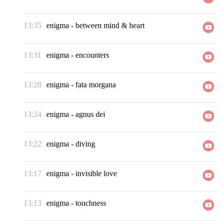
13:35
enigma
-
between mind & heart
13:31
enigma
-
encounters
13:28
enigma
-
fata morgana
13:24
enigma
-
agnus dei
13:22
enigma
-
diving
13:17
enigma
-
invisible love
13:13
enigma
-
touchness