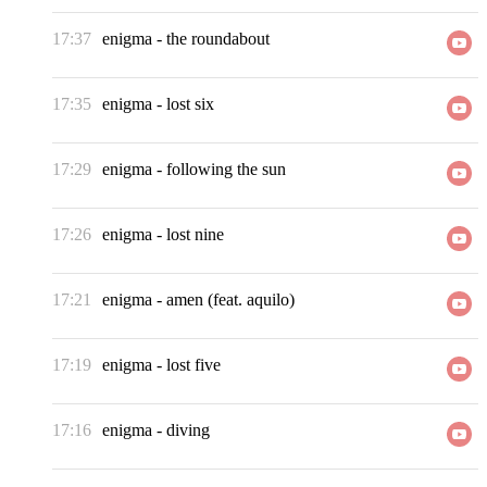
17:37
enigma
-
the roundabout
17:35
enigma
-
lost six
17:29
enigma
-
following the sun
17:26
enigma
-
lost nine
17:21
enigma
-
amen (feat. aquilo)
17:19
enigma
-
lost five
17:16
enigma
-
diving