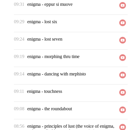
09:31
enigma
-
eppur si muove
09:29
enigma
-
lost six
09:24
enigma
-
lost seven
09:19
enigma
-
morphing thru time
09:14
enigma
-
dancing with mephisto
09:11
enigma
-
touchness
09:08
enigma
-
the roundabout
08:56
enigma
-
principles of lust (the voice of enigma,