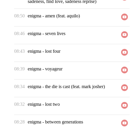
sadeness, find love, sadeness reprise)
08:50
enigma
-
amen (feat. aquilo)
08:46
enigma
-
seven lives
08:43
enigma
-
lost four
08:39
enigma
-
voyageur
08:34
enigma
-
the die is cast (feat. mark josher)
08:32
enigma
-
lost two
08:28
enigma
-
between generations