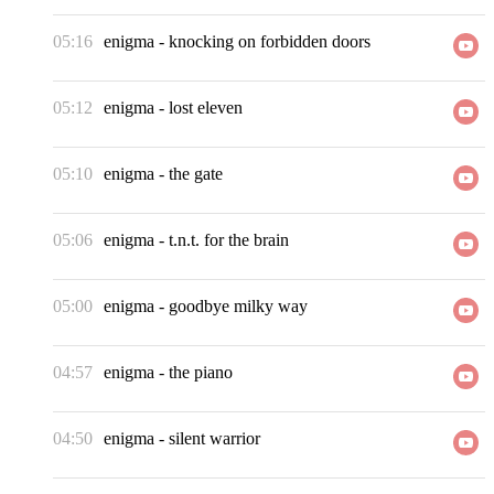
05:16
enigma
-
knocking on forbidden doors
05:12
enigma
-
lost eleven
05:10
enigma
-
the gate
05:06
enigma
-
t.n.t. for the brain
05:00
enigma
-
goodbye milky way
04:57
enigma
-
the piano
04:50
enigma
-
silent warrior