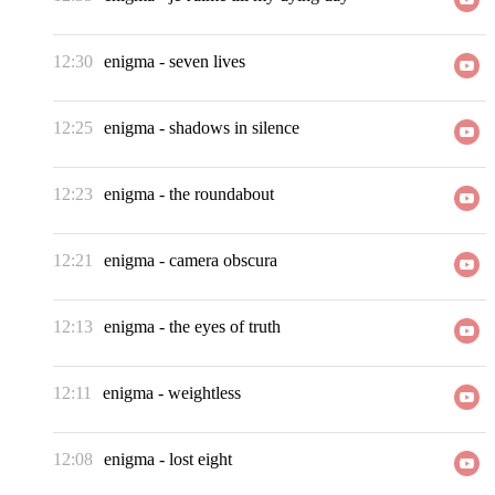
12:30
enigma
-
seven lives
12:25
enigma
-
shadows in silence
12:23
enigma
-
the roundabout
12:21
enigma
-
camera obscura
12:13
enigma
-
the eyes of truth
12:11
enigma
-
weightless
12:08
enigma
-
lost eight