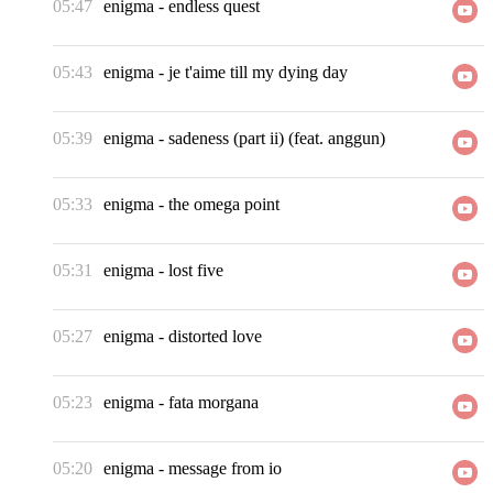
05:47
enigma
-
endless quest
05:43
enigma
-
je t'aime till my dying day
05:39
enigma
-
sadeness (part ii) (feat. anggun)
05:33
enigma
-
the omega point
05:31
enigma
-
lost five
05:27
enigma
-
distorted love
05:23
enigma
-
fata morgana
05:20
enigma
-
message from io