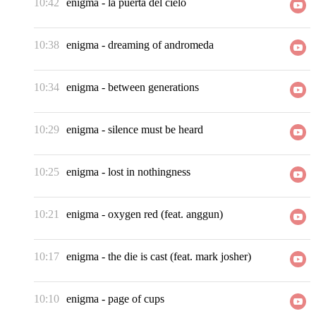
10:42
enigma
-
la puerta del cielo
10:38
enigma
-
dreaming of andromeda
10:34
enigma
-
between generations
10:29
enigma
-
silence must be heard
10:25
enigma
-
lost in nothingness
10:21
enigma
-
oxygen red (feat. anggun)
10:17
enigma
-
the die is cast (feat. mark josher)
10:10
enigma
-
page of cups