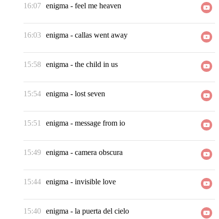
16:07
enigma
-
feel me heaven
16:03
enigma
-
callas went away
15:58
enigma
-
the child in us
15:54
enigma
-
lost seven
15:51
enigma
-
message from io
15:49
enigma
-
camera obscura
15:44
enigma
-
invisible love
15:40
enigma
-
la puerta del cielo