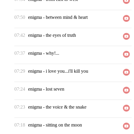
07:50
enigma
-
between mind & heart
07:42
enigma
-
the eyes of truth
07:37
enigma
-
why!...
07:29
enigma
-
i love you...i'll kill you
07:24
enigma
-
lost seven
07:23
enigma
-
the voice & the snake
07:18
enigma
-
sitting on the moon