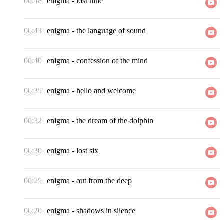
06:48
enigma
-
lost nine
06:43
enigma
-
the language of sound
06:40
enigma
-
confession of the mind
06:35
enigma
-
hello and welcome
06:32
enigma
-
the dream of the dolphin
06:30
enigma
-
lost six
06:25
enigma
-
out from the deep
06:20
enigma
-
shadows in silence