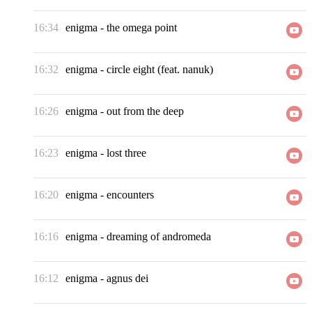
16:34
enigma
-
the omega point
16:32
enigma
-
circle eight (feat. nanuk)
16:26
enigma
-
out from the deep
16:23
enigma
-
lost three
16:20
enigma
-
encounters
16:16
enigma
-
dreaming of andromeda
16:12
enigma
-
agnus dei