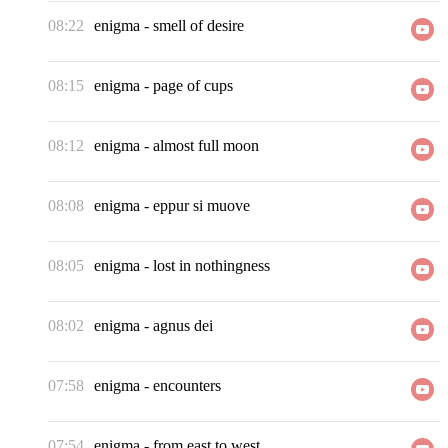
08:22
enigma
-
smell of desire
08:15
enigma
-
page of cups
08:12
enigma
-
almost full moon
08:08
enigma
-
eppur si muove
08:05
enigma
-
lost in nothingness
08:02
enigma
-
agnus dei
07:58
enigma
-
encounters
07:54
enigma
-
from east to west