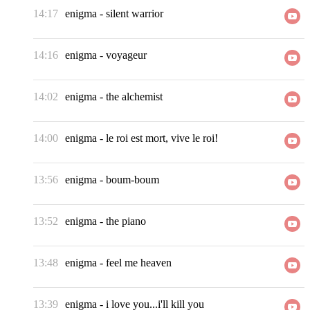
14:17
enigma
-
silent warrior
14:16
enigma
-
voyageur
14:02
enigma
-
the alchemist
14:00
enigma
-
le roi est mort, vive le roi!
13:56
enigma
-
boum-boum
13:52
enigma
-
the piano
13:48
enigma
-
feel me heaven
13:39
enigma
-
i love you...i'll kill you