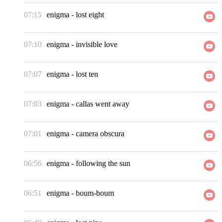
07:15
enigma
-
lost eight
07:10
enigma
-
invisible love
07:07
enigma
-
lost ten
07:03
enigma
-
callas went away
07:01
enigma
-
camera obscura
06:56
enigma
-
following the sun
06:51
enigma
-
boum-boum