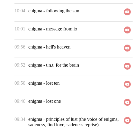
10:04
enigma
-
following the sun
10:01
enigma
-
message from io
09:56
enigma
-
hell's heaven
09:52
enigma
-
t.n.t. for the brain
09:50
enigma
-
lost ten
09:46
enigma
-
lost one
09:34
enigma
-
principles of lust (the voice of enigma,
sadeness, find love, sadeness reprise)