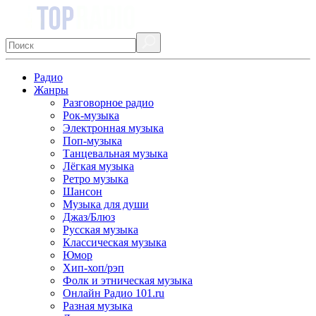
Радио
Жанры
Разговорное радио
Рок-музыка
Электронная музыка
Поп-музыка
Танцевальная музыка
Лёгкая музыка
Ретро музыка
Шансон
Музыка для души
Джаз/Блюз
Русская музыка
Классическая музыка
Юмор
Хип-хоп/рэп
Фолк и этническая музыка
Онлайн Радио 101.ru
Разная музыка