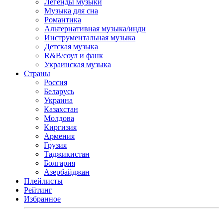
Легенды музыки
Музыка для сна
Романтика
Альтернативная музыка/инди
Инструментальная музыка
Детская музыка
R&B/cоул и фанк
Украинская музыка
Страны
Россия
Беларусь
Украина
Казахстан
Молдова
Киргизия
Армения
Грузия
Таджикистан
Болгария
Азербайджан
Плейлисты
Рейтинг
Избранное